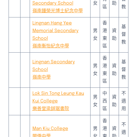
Secondary School
女
助
區
教
嶺南鍾榮光博士紀念中學
Lingnan Hang Yee
香
基
Memorial Secondary
男
港
資
督
School
女
東
助
教
嶺南衡怡紀念中學
區
香
Lingnan Secondary
基
男
港
資
School
督
女
東
助
嶺南中學
教
區
Lok Sin Tong Leung Kau
中
不
男
資
Kui College
西
適
女
助
樂善堂梁銶琚書院
區
用
香
不
Man Kiu College
男
港
資
適
閩僑中學
女
東
助