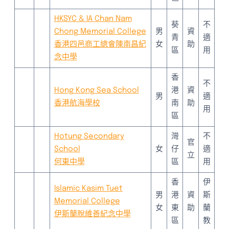
HKSYC & IA Chan Nam
葵
不
Chong Memorial College
男
資
青
適
香港四邑商工總會陳南昌紀
女
助
區
用
念中學
香
不
Hong Kong Sea School
港
資
男
適
香港航海學校
南
助
用
區
Hotung Secondary
灣
不
官
School
女
仔
適
立
何東中學
區
用
香
伊
Islamic Kasim Tuet
男
港
資
斯
Memorial College
女
東
助
蘭
伊斯蘭脫維善紀念中學
區
教