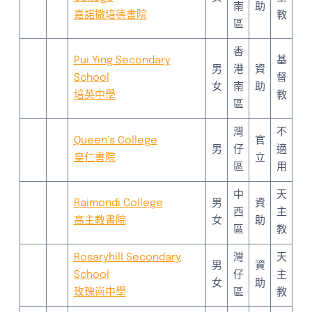
南
助
嘉諾撒培德書院
教
區
香
Pui Ying Secondary
基
男
港
資
School
督
女
南
助
培英中學
教
區
灣
不
Queen’s College
官
男
仔
適
皇仁書院
立
區
用
中
天
Raimondi College
男
資
西
主
高主教書院
女
助
區
教
Rosaryhill Secondary
灣
天
男
資
School
仔
主
女
助
玫瑰崗中學
區
教