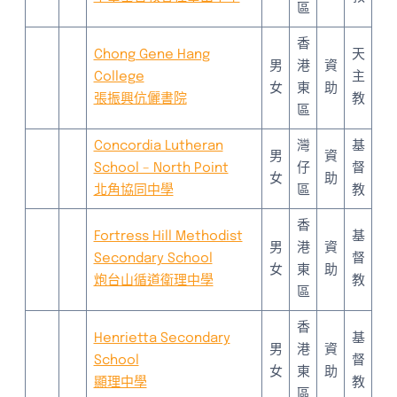
區
香
Chong Gene Hang
天
男
港
資
College
主
女
東
助
張振興伉儷書院
教
區
Concordia Lutheran
灣
基
男
資
School – North Point
仔
督
女
助
北角協同中學
區
教
香
Fortress Hill Methodist
基
男
港
資
Secondary School
督
女
東
助
炮台山循道衛理中學
教
區
香
Henrietta Secondary
基
男
港
資
School
督
女
東
助
顯理中學
教
區