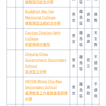
佛教筏可紀念中學
區
Buddhist Wai Yan
離
男
資
佛
Memorial College
島
女
助
教
佛教慧因法師紀念中學
區
Caritas Charles Vath
離
天
男
直
College
島
主
女
資
明愛華德中書院
區
教
Cheung Chau
離
不
Government Secondary
男
官
島
適
School
女
立
區
用
長洲官立中學
HKFEW Wong Cho Bau
離
不
Secondary School
男
資
島
適
香港教育工作者聯會黃楚標
女
助
區
用
中學