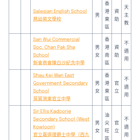
香
天
Salesian English School
港
資
男
主
慈幼英文學校
東
助
教
區
San Wui Commercial
香
不
Soc. Chan Pak Sha
男
港
資
適
School
女
南
助
用
新會商會陳白沙紀念中學
區
Shau Kei Wan East
香
不
Government Secondary
男
港
官
適
School
女
東
立
用
筲箕灣東官立中學
區
Sir Ellis Kadoorie
油
Secondary School (West
不
男
尖
官
Kowloon)
適
女
旺
立
官立嘉道理爵士中學（西九
用
區