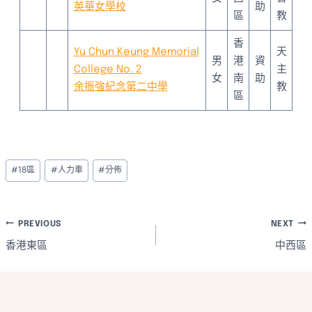
英華女學校
助
區
教
香
Yu Chun Keung Memorial
天
男
港
資
College No. 2
主
女
南
助
余振強紀念第二中學
教
區
Post
#
18區
#
人力車
#
分佈
Tags:
文
PREVIOUS
NEXT
香港東區
中西區
章
導