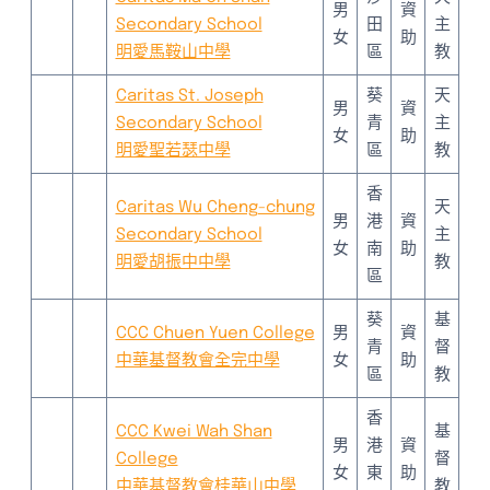
男
資
Secondary School
田
主
女
助
明愛馬鞍山中學
區
教
Caritas St. Joseph
葵
天
男
資
Secondary School
青
主
女
助
明愛聖若瑟中學
區
教
香
Caritas Wu Cheng-chung
天
男
港
資
Secondary School
主
女
南
助
明愛胡振中中學
教
區
葵
基
CCC Chuen Yuen College
男
資
青
督
中華基督教會全完中學
女
助
區
教
香
CCC Kwei Wah Shan
基
男
港
資
College
督
女
東
助
中華基督教會桂華山中學
教