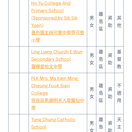
Ho Yu College And
Primary School
離
(Sponsored by Sik Sik
男
資
其
島
Yuen)
女
助
他
區
嗇色園主辦可譽中學暨可譽
小學
Ling Liang Church E Wun
離
基
男
資
Secondary School
島
督
女
助
靈糧堂怡文中學
區
教
PLK Mrs. Ma Kam Ming-
Cheung Fook Sien
離
不
男
資
College
島
適
女
助
保良局馬錦明夫人章馥仙中
區
用
學
Tung Chung Catholic
離
天
男
資
School
島
主
女
助