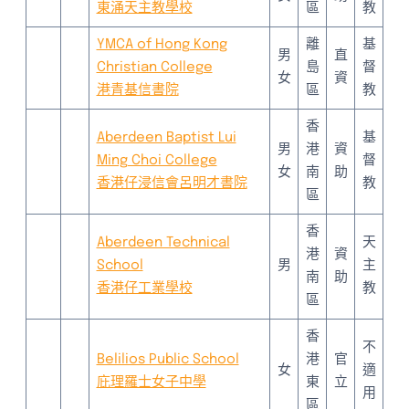
東涌天主教學校
區
教
YMCA of Hong Kong
離
基
男
直
Christian College
島
督
女
資
港青基信書院
區
教
香
Aberdeen Baptist Lui
基
男
港
資
Ming Choi College
督
女
南
助
香港仔浸信會呂明才書院
教
區
香
Aberdeen Technical
天
港
資
School
男
主
南
助
香港仔工業學校
教
區
香
不
Belilios Public School
港
官
女
適
庇理羅士女子中學
東
立
用
區