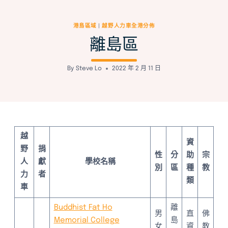
Skip
to
港島區域
|
越野人力車全港分佈
content
離島區
By
Steve Lo
2022 年 2 月 11 日
越
資
野
捐
性
分
助
宗
人
獻
學校名稱
別
區
種
教
力
者
類
車
Buddhist Fat Ho
離
男
直
佛
Memorial College
島
女
資
教