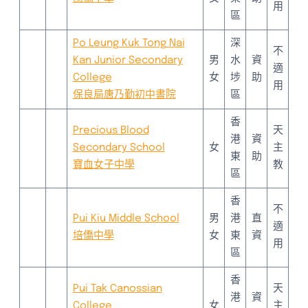
用
區
Po Leung Kuk Tong Nai
深
不
Kan Junior Secondary
男
水
資
適
College
女
埗
助
用
保良局唐乃勤初中書院
區
香
Precious Blood
天
港
資
Secondary School
女
主
東
助
寶血女子中學
教
區
香
不
Pui Kiu Middle School
男
港
直
適
培僑中學
女
東
資
用
區
香
Pui Tak Canossian
天
港
資
College
女
主