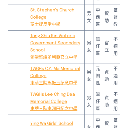
St. Stephen’s Church
中
基
男
資
College
西
督
女
助
聖士提反堂中學
區
教
Tang Shiu Kin Victoria
灣
不
Government Secondary
男
官
仔
適
School
女
立
區
用
鄧肇堅維多利亞官立中學
TWGHs C.Y. Ma Memorial
元
不
男
資
College
朗
適
女
助
東華三院馬振玉紀念中學
區
用
TWGHs Lee Ching Dea
灣
不
男
資
Memorial College
仔
適
女
助
東華三院李潤田紀念中學
區
用
中
基
Ying Wa Girls’ School
資
女
西
督