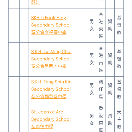
龍）
香
SKH Li Fook Hing
基
男
港
資
Secondary School
督
女
東
助
聖公會李福慶中學
教
區
香
S.K.H. Lui Ming Choi
基
男
港
資
Secondary School
督
女
南
助
聖公會呂明才中學
教
區
S.K.H. Tang Shiu Kin
灣
基
男
資
Secondary School
仔
督
女
助
聖公會鄧肇堅中學
區
教
香
St. Joan of Arc
天
男
港
資
Secondary School
主
女
東
助
聖貞德中學
教
區