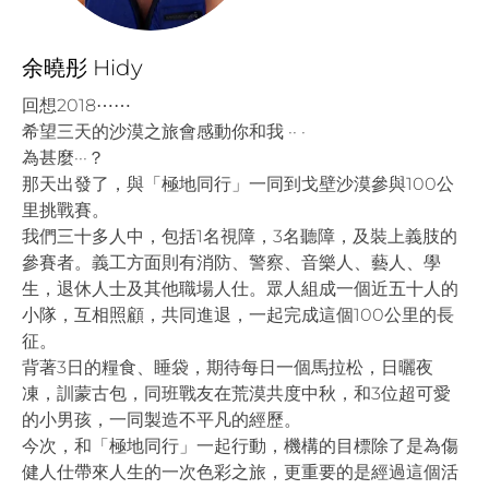
余曉彤 Hidy
回想2018⋯⋯
希望三天的沙漠之旅會感動你和我 ·· ·
為甚麼···？
那天出發了，與「極地同行」一同到戈壁沙漠參與100公
里挑戰賽。
我們三十多人中，包括1名視障，3名聽障，及裝上義肢的
參賽者。義工方面則有消防、警察、音樂人、藝人、學
生，退休人士及其他職場人仕。眾人組成一個近五十人的
小隊，互相照顧，共同進退，一起完成這個100公里的長
征。
背著3日的糧食、睡袋，期待每日一個馬拉松，日曬夜
凍，訓蒙古包，同班戰友在荒漠共度中秋，和3位超可愛
的小男孩，一同製造不平凡的經歷。
今次，和「極地同行」一起行動，機構的目標除了是為傷
健人仕帶來人生的一次色彩之旅，更重要的是經過這個活