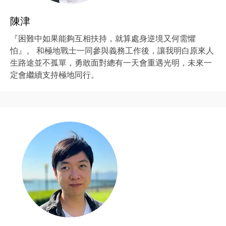
陳津
『困難中如果能夠互相扶持，就算處身逆境又何需懼
怕』。 和極地戰士一同參與義務工作後，讓我明白原來人
生路途並不孤單，勇敢面對總有一天會重遇光明，未來一
定會繼續支持極地同行。