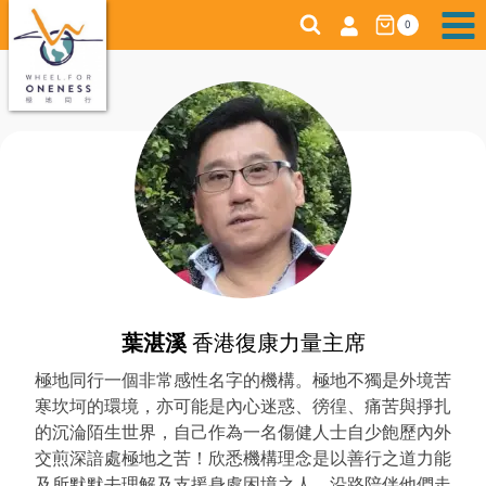
Skip
0
to
content
葉湛溪
香港復康力量主席
極地同行一個非常感性名字的機構。極地不獨是外境苦
寒坎坷的環境，亦可能是內心迷惑、徬徨、痛苦與掙扎
的沉淪陌生世界，自己作為一名傷健人士自少飽歷內外
交煎深諳處極地之苦！欣悉機構理念是以善行之道力能
及所默默去理解及支援身處困境之人，沿路陪伴他們走