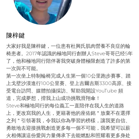
陳梓鍵
大家好我是陳梓鍵，一位患有杜興氏肌肉營養不良症的輪
椅患者。2017年認識的極地同行創辦人Steve哥哥已经5年
了，他和極地同行陪伴著我突破身體極限創造了許多的第
一次與不可能。
第一次坐上特制輪椅完成人生第一個10公里跑步賽事、踏
上戈壁沙漠進行100公里賽、登上吉爾吉斯3300高原、接
受電台訪問、媒體拍攝採訪、幫助我開設YouTube 頻
道，完成夢想，揹我上山成功挑戰滑翔傘！
Steve和極地同行的每位義工一直陪伴在我人生的道路
上，更改寫我的人生，更籍著他的座佑銘＂放棄不在選擇
之列＂引領著我，令我以你為學習的榜樣，讓我更自信、
勇敢地去迎接挑戰創造更多每一個不可能，我希望可以薪
火相傳讓這份愛與力量傳承下去能燃點和照耀着更多身处