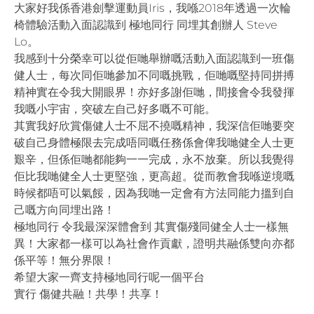
大家好我係香港劍擊運動員Iris，我喺2018年透過一次輪
椅體驗活動入面認識到 極地同行 同埋其創辦人 Steve
Lo。
我感到十分榮幸可以從佢哋舉辦嘅活動入面認識到一班傷
健人士，每次同佢哋參加不同嘅挑戰，佢哋嘅堅持同拼搏
精神實在令我大開眼界！亦好多謝佢哋，間接會令我發揮
我嘅小宇宙，突破左自己好多嘅不可能。
其實我好欣賞傷健人士不屈不撓嘅精神，我深信佢哋要突
破自己身體極限去完成唔同嘅任務係會俾我哋健全人士更
艱辛，但係佢哋都能夠一一完成，永不放棄。所以我覺得
佢比我哋健全人士更堅強，更高超。從而教會我喺逆境嘅
時候都唔可以氣餒，因為我哋一定會有方法同能力搵到自
己嘅方向同埋出路！
極地同行 令我最深深體會到 其實傷殘同健全人士一樣無
異！大家都一樣可以為社會作貢獻，證明共融係雙向亦都
係平等！無分界限！
希望大家一齊支持極地同行呢一個平台
實行 傷健共融！共學！共享！