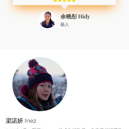
余曉彤 Hidy
藝人
梁諾妍
Inez