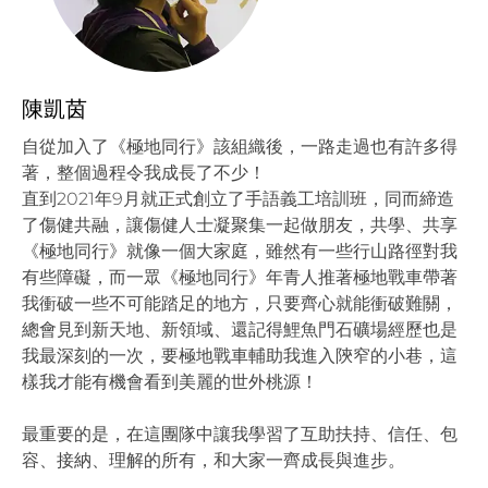
陳凱茵
自從加入了《極地同行》該組織後，一路走過也有許多得
著，整個過程令我成長了不少！
直到2021年9月就正式創立了手語義工培訓班，同而締造
了傷健共融，讓傷健人士凝聚集一起做朋友，共學、共享
《極地同行》就像一個大家庭，雖然有一些行山路徑對我
有些障礙，而一眾《極地同行》年青人推著極地戰車帶著
我衝破一些不可能踏足的地方，只要齊心就能衝破難關，
總會見到新天地、新領域、還記得鯉魚門石礦場經歷也是
我最深刻的一次，要極地戰車輔助我進入陝窄的小巷，這
樣我才能有機會看到美麗的世外桃源！
最重要的是，在這團隊中讓我學習了互助扶持、信任、包
容、接納、理解的所有，和大家一齊成長與進步。