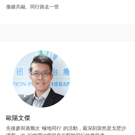
傷健共融、同行路走一世
歐陽文傑
先後參與過幾次 ‘極地同行’ 的活動，最深刻當然是戈壁沙