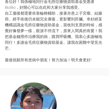
各位好！我係極地同行金毛癌症藥物資助基金受惠者
BoBo，好開心可以在此和大家分享我感受。
自工傷後都需要依靠輪椅輔助，接著亦患上子宮瘤、結腸
癌。經手術後仍未能完全康復，更影響到肝臟。幸好經某
機構認識金毛癌症藥物資助基金，當收到支票的時候，感
覺好像發夢一樣，眼淚不停流下，原來人間真的有愛！我
把基金錢用作治療我的病，購買呼吸機。我衷心多謝極地
同行！多謝金毛癌症藥物資助基金。讓我在困難中望見光
芒。
最後祝願所有患病中朋友！努力加油！明天會更好!