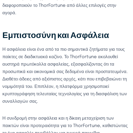
διαφοροποιούν το ThorFortune από άλλες επιλογές στην
αγορά.
Εμπιστοσύνη και Ασφάλεια
Η ασφάλεια είναι ένα από τα πιο σημαντικά ζητήματα για τους
παίκτες σε διαδικτυακά καζίνο. Το ThorFortune ακολουθεί
αυστηρά πρωτόκολλα ασφαλείας, εξασφαλίζοντας ότι τα
προσωπικά και οικονομικά σας δεδομένα είναι προστατευμένα.
Διαθέτει άδειες από αξιόπιστες αρχές, κάτι που επιβεβαιώνει τη
νομιμότητά του. Επιπλέον, η πλατφόρμα χρησιμοποιεί
κρυπτογράφηση τελευταίας τεχνολογίας για τη διασφάλιση των
συναλλαγών σας.
Η συνδρομή στην ασφάλεια και η δίκαιη μεταχείριση των
παικτών είναι προτεραιότητα για το ThorFortune, καθιστώντας