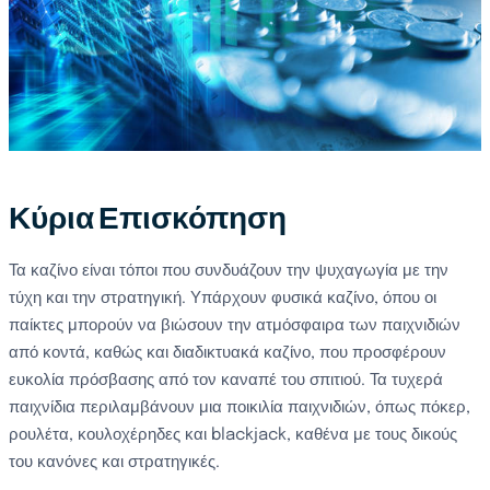
Κύρια Επισκόπηση
Τα καζίνο είναι τόποι που συνδυάζουν την ψυχαγωγία με την
τύχη και την στρατηγική. Υπάρχουν φυσικά καζίνο, όπου οι
παίκτες μπορούν να βιώσουν την ατμόσφαιρα των παιχνιδιών
από κοντά, καθώς και διαδικτυακά καζίνο, που προσφέρουν
ευκολία πρόσβασης από τον καναπέ του σπιτιού. Τα τυχερά
παιχνίδια περιλαμβάνουν μια ποικιλία παιχνιδιών, όπως πόκερ,
ρουλέτα, κουλοχέρηδες και blackjack, καθένα με τους δικούς
του κανόνες και στρατηγικές.