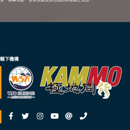
查、籌募活動、會員活動及其他通訊和推廣之用途。
轄下機構