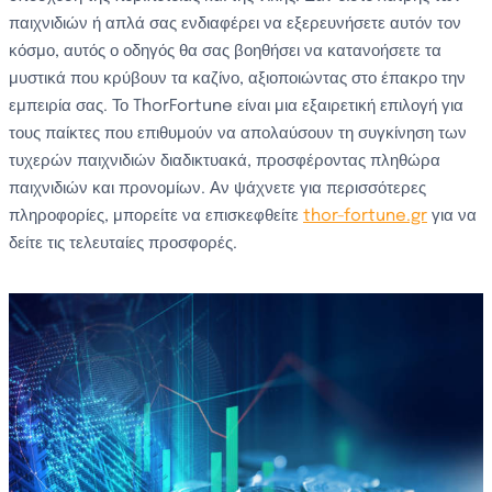
παιχνιδιών ή απλά σας ενδιαφέρει να εξερευνήσετε αυτόν τον
κόσμο, αυτός ο οδηγός θα σας βοηθήσει να κατανοήσετε τα
μυστικά που κρύβουν τα καζίνο, αξιοποιώντας στο έπακρο την
εμπειρία σας. Το ThorFortune είναι μια εξαιρετική επιλογή για
τους παίκτες που επιθυμούν να απολαύσουν τη συγκίνηση των
τυχερών παιχνιδιών διαδικτυακά, προσφέροντας πληθώρα
παιχνιδιών και προνομίων. Αν ψάχνετε για περισσότερες
πληροφορίες, μπορείτε να επισκεφθείτε
thor-fortune.gr
για να
δείτε τις τελευταίες προσφορές.