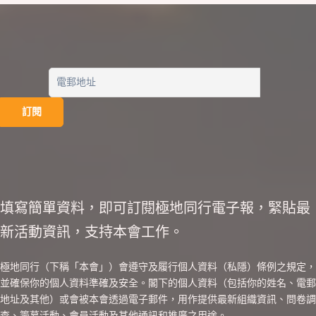
填寫簡單資料，即可訂閱極地同行電子報，緊貼最
新活動資訊，支持本會工作。
極地同行（下稱「本會」）會遵守及履行個人資料（私隱）條例之規定，
並確保你的個人資料準確及安全。閣下的個人資料（包括你的姓名、電郵
地址及其他）或會被本會透過電子郵件，用作提供最新組織資訊、問卷調