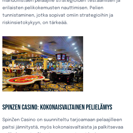
mahdollistaen pelaajille strategioiden testaamisen ja
erilaisten pelikokemusten nauttimisen. Pelien
tunnistaminen, jotka sopivat omiin strategioihin ja
riskinsietokykyyn, on tärkeää.
SpinZen Casino: Kokonaisvaltainen pelielämys
SpinZen Casino on suunniteltu tarjoamaan pelaajilleen
paitsi jännitystä, myös kokonaisvaltaista ja palkitsevaa