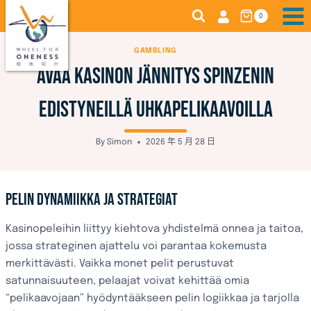
Skip
0
to
content
GAMBLING
Avaa kasinon jännitys SpinZenin
edistyneillä uhkapelikaavoilla
By
Simon
2026 年 5 月 28 日
Pelin dynamiikka ja strategiat
Kasinopeleihin liittyy kiehtova yhdistelmä onnea ja taitoa,
jossa strateginen ajattelu voi parantaa kokemusta
merkittävästi. Vaikka monet pelit perustuvat
satunnaisuuteen, pelaajat voivat kehittää omia
“pelikaavojaan” hyödyntääkseen pelin logiikkaa ja tarjolla