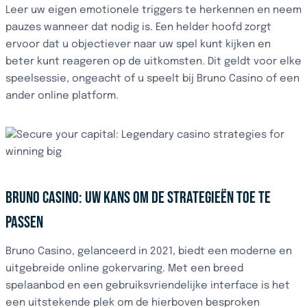
Leer uw eigen emotionele triggers te herkennen en neem
pauzes wanneer dat nodig is. Een helder hoofd zorgt
ervoor dat u objectiever naar uw spel kunt kijken en
beter kunt reageren op de uitkomsten. Dit geldt voor elke
speelsessie, ongeacht of u speelt bij Bruno Casino of een
ander online platform.
Bruno Casino: Uw Kans om de Strategieën Toe te
Passen
Bruno Casino, gelanceerd in 2021, biedt een moderne en
uitgebreide online gokervaring. Met een breed
spelaanbod en een gebruiksvriendelijke interface is het
een uitstekende plek om de hierboven besproken