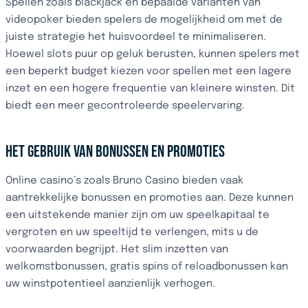
Spellen zoals blackjack en bepaalde varianten van
videopoker bieden spelers de mogelijkheid om met de
juiste strategie het huisvoordeel te minimaliseren.
Hoewel slots puur op geluk berusten, kunnen spelers met
een beperkt budget kiezen voor spellen met een lagere
inzet en een hogere frequentie van kleinere winsten. Dit
biedt een meer gecontroleerde speelervaring.
Het Gebruik van Bonussen en Promoties
Online casino’s zoals Bruno Casino bieden vaak
aantrekkelijke bonussen en promoties aan. Deze kunnen
een uitstekende manier zijn om uw speelkapitaal te
vergroten en uw speeltijd te verlengen, mits u de
voorwaarden begrijpt. Het slim inzetten van
welkomstbonussen, gratis spins of reloadbonussen kan
uw winstpotentieel aanzienlijk verhogen.