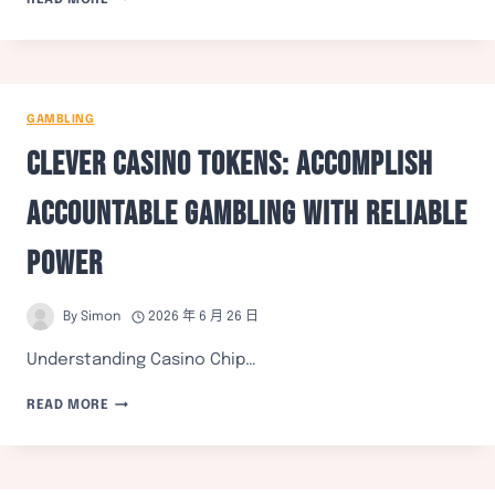
THE
CASINO:
PROVEN
STRATEGIES
TO
GAMBLING
ADVANCE
YOUR
Clever casino tokens: accomplish
GAMBLING
FUNDS
accountable gambling with reliable
power
By
Simon
2026 年 6 月 26 日
Understanding Casino Chip…
CLEVER
READ MORE
CASINO
TOKENS:
ACCOMPLISH
ACCOUNTABLE