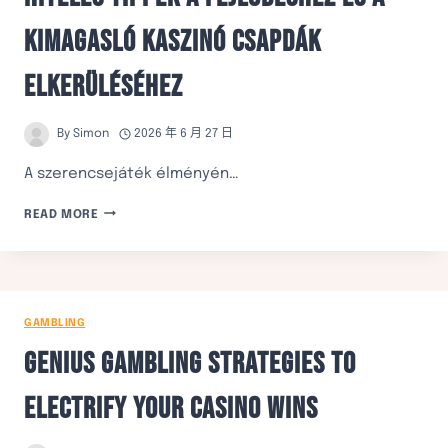
kimagasló kaszinó csapdák
elkerüléséhez
By
Simon
2026 年 6 月 27 日
A szerencsejáték élményén…
SZERESD
READ MORE
SZERENCSEJÁTÉKODAT:
HITELES
TIPPEK
A
FEJLŐDÉSHEZ
GAMBLING
ÉS
A
Genius gambling strategies to
KIMAGASLÓ
KASZINÓ
electrify your casino wins
CSAPDÁK
ELKERÜLÉSÉHEZ