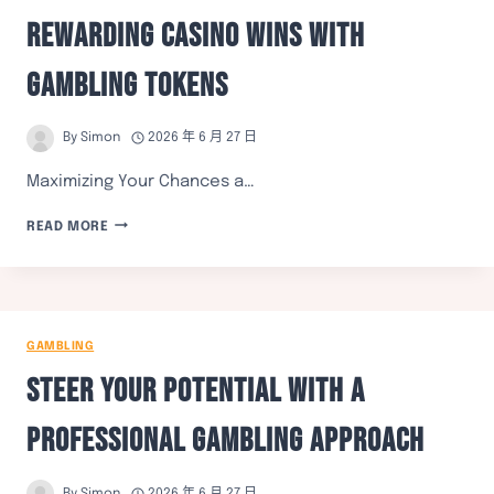
PLEASURE
rewarding casino wins with
gambling tokens
By
Simon
2026 年 6 月 27 日
Maximizing Your Chances a…
EXPERT
READ MORE
TECHNIQUES
TO
SECURE
REWARDING
CASINO
GAMBLING
WINS
WITH
Steer your potential with a
GAMBLING
TOKENS
professional gambling approach
By
Simon
2026 年 6 月 27 日