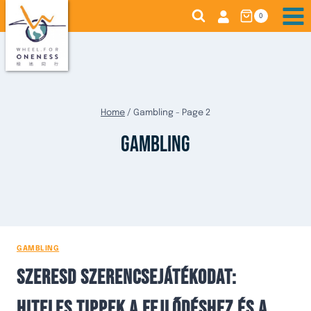
Skip
0
to
content
Home
/
Gambling
- Page 2
Gambling
GAMBLING
Szeresd szerencsejátékodat:
Hiteles tippek a fejlődéshez és a