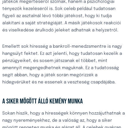
játékok megértéséről szólnak, hanem a pszichológiai
tényezők kezeléséről is. Sok celeb például tudatosan
figyeli az asztalnál lévő többi játékost, hogy ki tudja
alakítani a saját stratégiáját. A másik játékosok reakciói
és viselkedése árulkodó jeleket adhatnak a helyzetről.
Emellett sok híresség a bankroll-menedzsmentre is nagy
hangsúlyt fektet. Ez azt jelenti, hogy tudatosan kezelik a
pénzügyeiket, és sosem játszanak el többet, mint
amennyit megengedhetnek maguknak. Ez a tudatosság
segít abban, hogy a játék során megőrizzék a
hidegvérüket és ne essenek a veszteség csapdájába.
A siker mögött álló kemény munka
Sokan hiszik, hogy a hírességek könnyen hozzájuthatnak a
nagy nyereményekhez, de a valóság az, hogy a siker
mögött rengeteg munka és alázat áll. A celebek gyakran