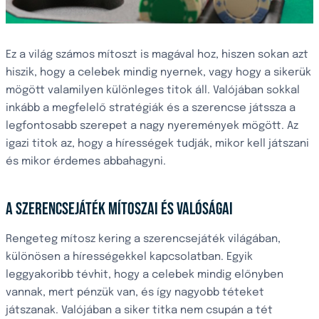
Ez a világ számos mítoszt is magával hoz, hiszen sokan azt
hiszik, hogy a celebek mindig nyernek, vagy hogy a sikerük
mögött valamilyen különleges titok áll. Valójában sokkal
inkább a megfelelő stratégiák és a szerencse játssza a
legfontosabb szerepet a nagy nyeremények mögött. Az
igazi titok az, hogy a hírességek tudják, mikor kell játszani
és mikor érdemes abbahagyni.
A szerencsejáték mítoszai és valóságai
Rengeteg mítosz kering a szerencsejáték világában,
különösen a hírességekkel kapcsolatban. Egyik
leggyakoribb tévhit, hogy a celebek mindig előnyben
vannak, mert pénzük van, és így nagyobb téteket
játszanak. Valójában a siker titka nem csupán a tét