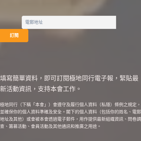
填寫簡單資料，即可訂閱極地同行電子報，緊貼最
新活動資訊，支持本會工作。
極地同行（下稱「本會」）會遵守及履行個人資料（私隱）條例之規定，
並確保你的個人資料準確及安全。閣下的個人資料（包括你的姓名、電郵
地址及其他）或會被本會透過電子郵件，用作提供最新組織資訊、問卷調
查、籌募活動、會員活動及其他通訊和推廣之用途。