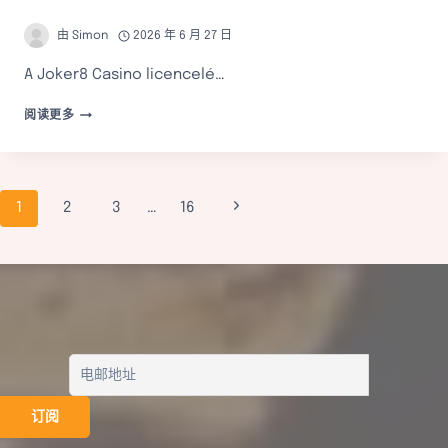
由
Simon
2026 年 6 月 27 日
A Joker8 Casino licencelé…
STRATÉGIAI
阅读更多
KERETEK
KIDOLGOZÁSA
A
KASZINÓ
页
Next
1
2
3
…
16
KIHÍVÁSAINAK
LEKÜZDÉSÉHEZ
Page
面
ÉS
A
导
NYERÉSHEZ
航