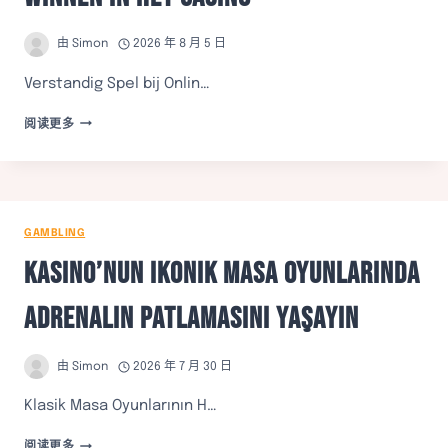
由
Simon
2026 年 8 月 5 日
Verstandig Spel bij Onlin…
ECHTE
阅读更多
STRATEGIEËN
OM
GROOT
TE
WINNEN
GAMBLING
IN
HET
Kasino’nun ikonik masa oyunlarında
CASINO
adrenalin patlamasını yaşayın
由
Simon
2026 年 7 月 30 日
Klasik Masa Oyunlarının H…
KASINO’NUN
阅读更多