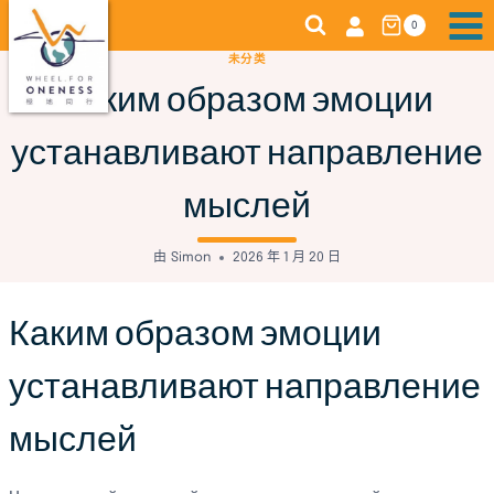
跳
0
转
未分类
到
Каким образом эмоции
内
容
устанавливают направление
мыслей
由
Simon
2026 年 1 月 20 日
Каким образом эмоции
устанавливают направление
мыслей