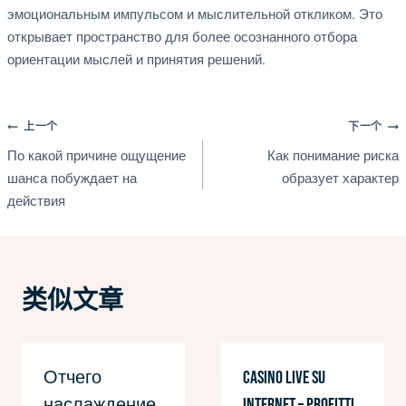
эмоциональным импульсом и мыслительной откликом. Это
открывает пространство для более осознанного отбора
ориентации мыслей и принятия решений.
文
上一个
下一个
По какой причине ощущение
Как понимание риска
章
шанса побуждает на
образует характер
действия
导
航
类似文章
Отчего
Casino Live su
наслаждение
Internet – Profitti