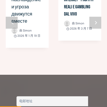
и угроза
Reali e Gambling
движутся
dal Vivo
вместе
由
Simon
2026 年 3 月 7 日
由
Simon
2026 年 1 月 19 日