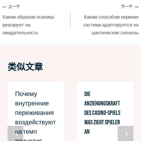
文
上一个
下一个
Каким образом психика
Каким способом нервная
章
реагирует на
система адаптируется на
ожидательность
циклические сигналы
导
航
类似文章
Почему
Die
внутренние
Anziehungskraft
переживания
des Casino-Spiels
воздействуют
Was zieht Spieler
на темп
an