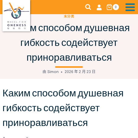
跳
0
转
未分类
到
Каким способом душевная
内
容
гибкость содействует
приноравливаться
由
Simon
2026 年 2 月 23 日
Каким способом душевная
гибкость содействует
приноравливаться