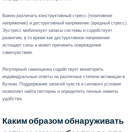
Важно различать конструктивный стресс (позитивное
напряжение) и деструктивный напряжение (вредный стресс).
Эустресс мобилизует запасы системы и содействует
развитию, в то время как деструктивное напряжение
истощает силы и может причинить повреждения
самочувствию.
Регулярный самооценка содействует мониторить
индивидуальные ответы на различные степени активации в
Вулкан. Поддержание записей чувств и силового условия
позволяет найти паттерны и определить личные лимиты
удобства.
Каким образом обнаруживать