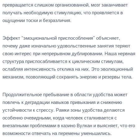
превращается слишком организованной, мозг заканчивает
получать необходимую стимуляцию, что проявляется в
ощущении тоски и безразличия.
Эффект “эмоциональной приспособления” объясняет,
почему даже изначально удовольственные занятия теряют
свою интерес при непрерывном дублировании. Наша нервная
структура приспосабливается к циклическим стимулам,
ослабляя интенсивность отклика на них. Это эволюционный
механизм, позволяющий сохранять энергию и резервы тела.
Продолжительное пребывание в области удобства может
повлечь к деградации навыков привыкания и снижению
устойчивости к стрессу. Рамки зоны удобства делаются
особенно очевидными, когда человек сталкивается с
внезапными проблемами в казино Вулкан и выясняет, что его
возможности отвечать на перемены уменьшились.