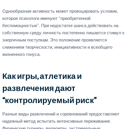
Однообразная активность может провоцировать условие,
которое психологи именуют “приобретенной
беспомощностью”. При недостатке шанса действовать на
собственную среду личность постепенно лишается стимул к
энергичным поступкам. Это положение проявляется
снижением творческости, инициативности и всеобщего
жизненного тонуса.
Как игры, атлетика и
развлечения дают
“контролируемый риск”
Разные виды развлечений и соревнований предоставляют
надежный метод испытать интенсивные переживания.
Физические турниры, видеоигры, экстремальные