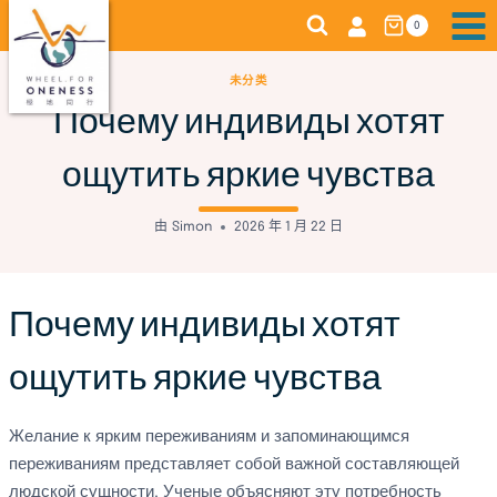
跳
0
转
到
未分类
内
Почему индивиды хотят
容
ощутить яркие чувства
由
Simon
2026 年 1 月 22 日
Почему индивиды хотят
ощутить яркие чувства
Желание к ярким переживаниям и запоминающимся
переживаниям представляет собой важной составляющей
людской сущности. Ученые объясняют эту потребность