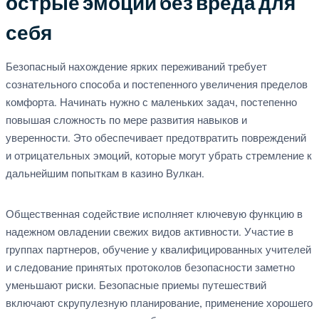
острые эмоции без вреда для
себя
Безопасный нахождение ярких переживаний требует
сознательного способа и постепенного увеличения пределов
комфорта. Начинать нужно с маленьких задач, постепенно
повышая сложность по мере развития навыков и
уверенности. Это обеспечивает предотвратить повреждений
и отрицательных эмоций, которые могут убрать стремление к
дальнейшим попыткам в казино Вулкан.
Общественная содействие исполняет ключевую функцию в
надежном овладении свежих видов активности. Участие в
группах партнеров, обучение у квалифицированных учителей
и следование принятых протоколов безопасности заметно
уменьшают риски. Безопасные приемы путешествий
включают скрупулезную планирование, применение хорошего