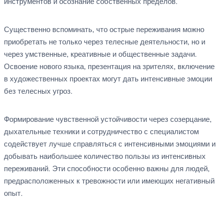
инструментов и осознание собственных пределов.
Существенно вспоминать, что острые переживания можно
приобретать не только через телесные деятельности, но и
через умственные, креативные и общественные задачи.
Освоение нового языка, презентация на зрителях, включение
в художественных проектах могут дать интенсивные эмоции
без телесных угроз.
Формирование чувственной устойчивости через созерцание,
дыхательные техники и сотрудничество с специалистом
содействует лучше справляться с интенсивными эмоциями и
добывать наибольшее количество пользы из интенсивных
переживаний. Эти способности особенно важны для людей,
предрасположенных к тревожности или имеющих негативный
опыт.