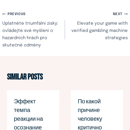
文
PREVIOUS
NEXT
Uplatněte triumfální zisky:
Elevate your game with
章
ovládejte své myšlení o
verified gambling machine
hazardních hrách pro
strategies
導
skutečné odměny
覽
Similar Posts
Эффект
По какой
темпа
причине
реакции на
человеку
осознание
критично