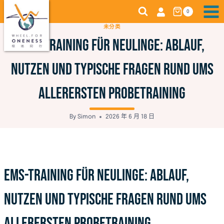
Skip
0
to
未分类
content
EMS-Training für Neulinge: Ablauf,
Nutzen und typische Fragen rund ums
allerersten Probetraining
By
Simon
2026 年 6 月 18 日
EMS-Training für Neulinge: Ablauf,
Nutzen und typische Fragen rund ums
allerersten Probetraining