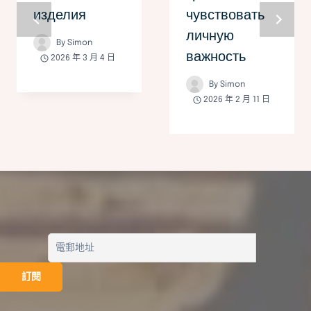
изделия
чувствовать
личную
By
Simon
важность
2026 年 3 月 4 日
By
Simon
2026 年 2 月 11 日