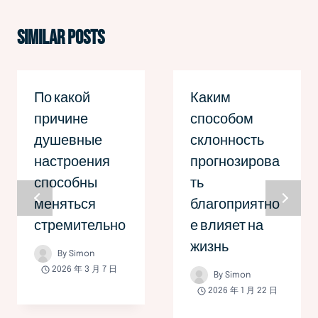
Similar Posts
По какой
Каким
причине
способом
душевные
склонность
настроения
прогнозирова
способны
ть
меняться
благоприятно
стремительно
е влияет на
жизнь
By
Simon
2026 年 3 月 7 日
By
Simon
2026 年 1 月 22 日