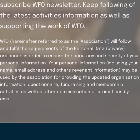
subscribe WFO newsletter. Keep following of
the latest activities information as well as
supporting the work of WFO.
WFO (hereinafter referred to as the “Association”) will follow
and fulfil the requirements of the Personal Data (privacy)
ordinance in order to ensure the accuracy and security of your
personal information. Your personal information (including your
name, email address and others revenant information) may be
used by the association for providing the updated organisation
information, questionnaire, fundraising and membership
activities as well as other communication or promotions by
email.