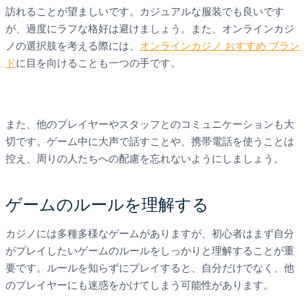
訪れることが望ましいです。カジュアルな服装でも良いです
が、過度にラフな格好は避けましょう。また、オンラインカジ
ノの選択肢を考える際には、
オンラインカジノ おすすめ ブラン
ド
に目を向けることも一つの手です。
また、他のプレイヤーやスタッフとのコミュニケーションも大
切です。ゲーム中に大声で話すことや、携帯電話を使うことは
控え、周りの人たちへの配慮を忘れないようにしましょう。
ゲームのルールを理解する
カジノには多種多様なゲームがありますが、初心者はまず自分
がプレイしたいゲームのルールをしっかりと理解することが重
要です。ルールを知らずにプレイすると、自分だけでなく、他
のプレイヤーにも迷惑をかけてしまう可能性があります。