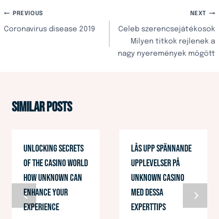
Post
PREVIOUS
NEXT
Coronavirus disease 2019
Celeb szerencsejátékosok
navigation
Milyen titkok rejlenek a
nagy nyeremények mögött
Similar Posts
Unlocking secrets
Lås upp spännande
of the casino world
upplevelser på
How Unknown can
Unknown casino
enhance your
med dessa
experience
experttips