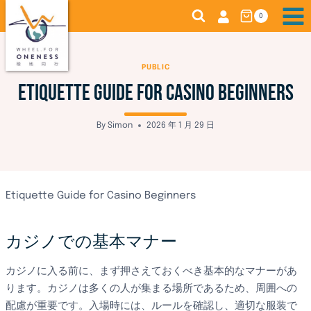
Skip
0
to
content
PUBLIC
Etiquette Guide for Casino Beginners
By
Simon
2026 年 1 月 29 日
Etiquette Guide for Casino Beginners
カジノでの基本マナー
カジノに入る前に、まず押さえておくべき基本的なマナーがあ
ります。カジノは多くの人が集まる場所であるため、周囲への
配慮が重要です。入場時には、ルールを確認し、適切な服装で