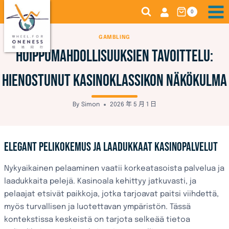
Skip
0
to
content
GAMBLING
Huippumahdollisuuksien Tavoittelu:
Hienostunut Kasinoklassikon Näkökulma
By
Simon
2026 年 5 月 1 日
Elegant pelikokemus ja laadukkaat kasinopalvelut
Nykyaikainen pelaaminen vaatii korkeatasoista palvelua ja
laadukkaita pelejä. Kasinoala kehittyy jatkuvasti, ja
pelaajat etsivät paikkoja, jotka tarjoavat paitsi viihdettä,
myös turvallisen ja luotettavan ympäristön. Tässä
kontekstissa keskeistä on tarjota selkeää tietoa