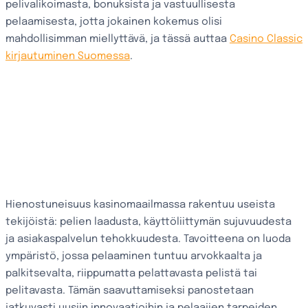
pelivalikoimasta, bonuksista ja vastuullisesta
pelaamisesta, jotta jokainen kokemus olisi
mahdollisimman miellyttävä, ja tässä auttaa
Casino Classic
kirjautuminen Suomessa
.
Hienostuneisuus kasinomaailmassa rakentuu useista
tekijöistä: pelien laadusta, käyttöliittymän sujuvuudesta
ja asiakaspalvelun tehokkuudesta. Tavoitteena on luoda
ympäristö, jossa pelaaminen tuntuu arvokkaalta ja
palkitsevalta, riippumatta pelattavasta pelistä tai
pelitavasta. Tämän saavuttamiseksi panostetaan