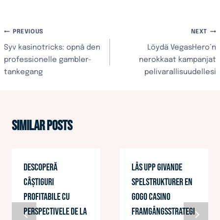
文
PREVIOUS
NEXT
Syv kasinotricks: opnå den
Löydä VegasHero’n
章
professionelle gambler-
nerokkaat kampanjat
tankegang
pelivarallisuudellesi
導
覽
Similar Posts
Descoperă
Lås upp givande
câștiguri
spelstrukturer en
profitabile cu
GoGo Casino
perspectivele de la
framgångsstrategi