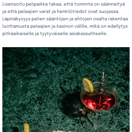
Lisensoitu pelipaikka takaa, että toiminta on säänneltyä
ja että pelaajien varat ja henkilötiedot ovat suojassa.
Läpinäkyvyys pelien sääntöjen ja ehtojen osalta rakentaa
luottamusta pelaajien ja kasinon välille, mikä on edellytys
pitkäaikaiselle ja tyytyväiselle asiakassuhteelle.