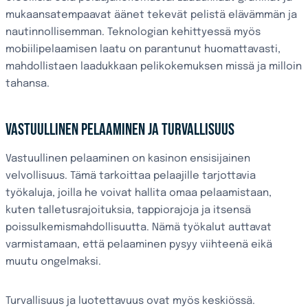
mukaansatempaavat äänet tekevät pelistä elävämmän ja
nautinnollisemman. Teknologian kehittyessä myös
mobiilipelaamisen laatu on parantunut huomattavasti,
mahdollistaen laadukkaan pelikokemuksen missä ja milloin
tahansa.
Vastuullinen pelaaminen ja turvallisuus
Vastuullinen pelaaminen on kasinon ensisijainen
velvollisuus. Tämä tarkoittaa pelaajille tarjottavia
työkaluja, joilla he voivat hallita omaa pelaamistaan,
kuten talletusrajoituksia, tappiorajoja ja itsensä
poissulkemismahdollisuutta. Nämä työkalut auttavat
varmistamaan, että pelaaminen pysyy viihteenä eikä
muutu ongelmaksi.
Turvallisuus ja luotettavuus ovat myös keskiössä.