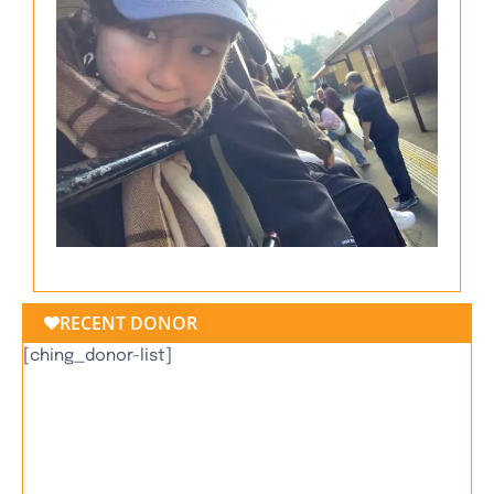
RECENT DONOR
[ching_donor-list]