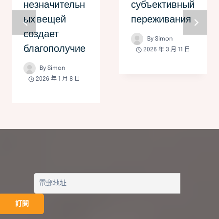
незначительн
субъективный
ых вещей
переживания
создает
By
Simon
благополучие
2026 年 3 月 11 日
By
Simon
2026 年 1 月 8 日