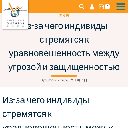
Skip
0
to
未分类
content
Из-за чего индивиды
стремятся к
уравновешенность между
угрозой и защищенностью
By
Simon
2026 年 1 月 7 日
Из-за чего индивиды
стремятся к
уравновешенность между