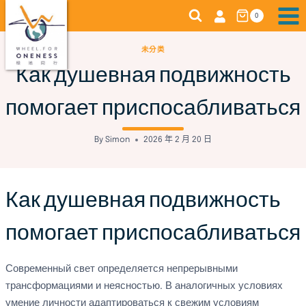
Skip
0
to
content
未分类
Как душевная подвижность
помогает приспосабливаться
By
Simon
2026 年 2 月 20 日
Как душевная подвижность
помогает приспосабливаться
Современный свет определяется непрерывными
трансформациями и неясностью. В аналогичных условиях
умение личности адаптироваться к свежим условиям