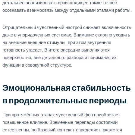
детальнее анализировать происходящее также точнее
осознавать взаимосвязь между отдельными этапами работы.
Отрицательный чувственный настрой снижает включенность
даже в упорядоченных системах. Внимание склонно уходить
на внешние внешние стимулы, при этом внутренняя
готовность угасает. В итоге операции выполняются
поверхностно, вне детального разбора и понимания их
функции в совокупной структуре.
Эмоциональная стабильность
в продолжительные периоды
При протяжённых этапах чувственный фон приобретает
повышенное влияние. Временные перепады состояний
естественны, но базовый контекст определяет, окажется