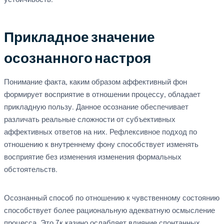
устойчивость.
Прикладное значение
осознанного настроя
Понимание факта, каким образом аффективный фон
формирует восприятие в отношении процессу, обладает
прикладную пользу. Данное осознание обеспечивает
различать реальные сложности от субъективных
аффективных ответов на них. Рефлексивное подход по
отношению к внутреннему фону способствует изменять
восприятие без изменения изменения формальных
обстоятельств.
Осознанный способ по отношению к чувственному состоянию
способствует более рациональную адекватную осмысление
процесса. Это 7к казино ослабляет влияние спонтанных