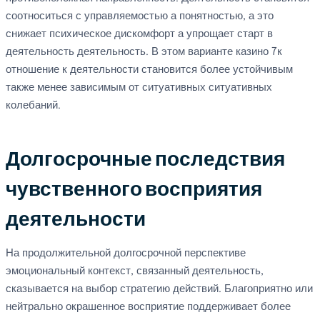
соотноситься с управляемостью а понятностью, а это
снижает психическое дискомфорт а упрощает старт в
деятельность деятельность. В этом варианте казино 7к
отношение к деятельности становится более устойчивым
также менее зависимым от ситуативных ситуативных
колебаний.
Долгосрочные последствия
чувственного восприятия
деятельности
На продолжительной долгосрочной перспективе
эмоциональный контекст, связанный деятельность,
сказывается на выбор стратегию действий. Благоприятно или
нейтрально окрашенное восприятие поддерживает более