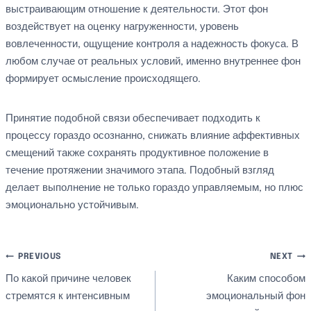
выстраивающим отношение к деятельности. Этот фон
воздействует на оценку нагруженности, уровень
вовлеченности, ощущение контроля а надежность фокуса. В
любом случае от реальных условий, именно внутреннее фон
формирует осмысление происходящего.
Принятие подобной связи обеспечивает подходить к
процессу гораздо осознанно, снижать влияние аффективных
смещений также сохранять продуктивное положение в
течение протяжении значимого этапа. Подобный взгляд
делает выполнение не только гораздо управляемым, но плюс
эмоционально устойчивым.
文
PREVIOUS
NEXT
По какой причине человек
Каким способом
章
стремятся к интенсивным
эмоциональный фон