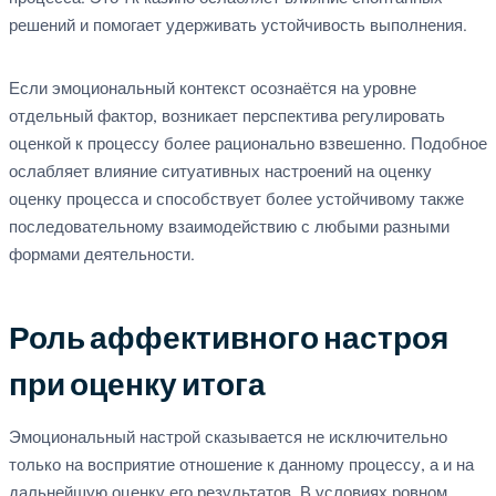
решений и помогает удерживать устойчивость выполнения.
Если эмоциональный контекст осознаётся на уровне
отдельный фактор, возникает перспектива регулировать
оценкой к процессу более рационально взвешенно. Подобное
ослабляет влияние ситуативных настроений на оценку
оценку процесса и способствует более устойчивому также
последовательному взаимодействию с любыми разными
формами деятельности.
Роль аффективного настроя
при оценку итога
Эмоциональный настрой сказывается не исключительно
только на восприятие отношение к данному процессу, а и на
дальнейшую оценку его результатов. В условиях ровном