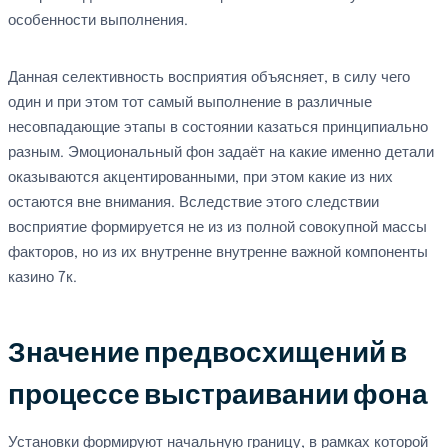
особенности выполнения.
Данная селективность восприятия объясняет, в силу чего
один и при этом тот самый выполнение в различные
несовпадающие этапы в состоянии казаться принципиально
разным. Эмоциональный фон задаёт на какие именно детали
оказываются акцентированными, при этом какие из них
остаются вне внимания. Вследствие этого следствии
восприятие формируется не из из полной совокупной массы
факторов, но из их внутренне внутренне важной компоненты
казино 7к.
Значение предвосхищений в
процессе выстраивании фона
Установки формируют начальную границу, в рамках которой