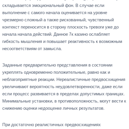
складывается эмоциональный фон. В случае если
выполнение с самого начала оценивается на уровне
чрезмерно сложный а также рискованный, чувственный
контекст переносится в сторону плоскость тревоги уже до
начала начала действий. Данное 7к казино ослабляет
гибкость мышления и повышает реактивность к возможным
несоответствиям от замысла.
Заданные предварительно представления в состоянии
укреплять одновременно положительные, равно как и
неблагоприятные реакции. Нереалистичные предвосхищения
увеличивают вероятность неудовлетворенности, даже если
если процесс развивается в пределах допустимых границах.
Минимальные установки, в противоположность, могут вести к
снижению оценки недооценке личных результатов.
При достаточно реалистичных предвосхищениях