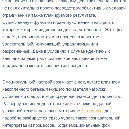
Отношение по отношению к каждому действию складывается
не исключительно просто посредством объективных условий,
ограничений а также планируемого результата.
Существенную функцию играет чувственный настрой, с
которым которым индивид входит в деятельность. Этот фон
задаёт, воспринимается или процесс в качестве
увлекательный, изнуряющий, управляемый или
разрозненный. Даже в условиях в случае идентичных
внешних параметрах психическое настроение может
кардинально менять восприятие процесса.
Эмоциональный настрой возникает в результате влиянием
накопленного багажа, текущего показателя нагрузки,
установок и среды, в этой среде начинается деятельность.
Развернутые исследовательские источники по данной
указанной теме изложены в материале
7k casino
, где
подробно разбирается связь чувств также познавательной
интерпретации процессов. Когда эмоциональный фон