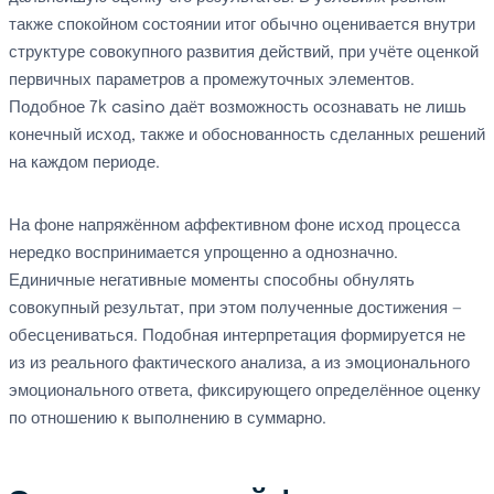
также спокойном состоянии итог обычно оценивается внутри
структуре совокупного развития действий, при учёте оценкой
первичных параметров а промежуточных элементов.
Подобное 7k casino даёт возможность осознавать не лишь
конечный исход, также и обоснованность сделанных решений
на каждом периоде.
На фоне напряжённом аффективном фоне исход процесса
нередко воспринимается упрощенно а однозначно.
Единичные негативные моменты способны обнулять
совокупный результат, при этом полученные достижения —
обесцениваться. Подобная интерпретация формируется не
из из реального фактического анализа, а из эмоционального
эмоционального ответа, фиксирующего определённое оценку
по отношению к выполнению в суммарно.