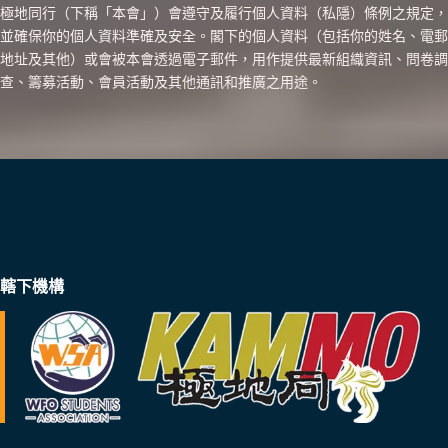
極地同行（下稱「本會」）會遵守及履行個人資料（私隱）條例之規定，
並確保你的個人資料準確及安全。閣下的個人資料（包括你的姓名、電郵
地址及其他）或會被本會透過電子郵件，用作提供最新組織資訊、問卷調
查、籌募活動、會員活動及其他通訊和推廣之用途。
轄下機構