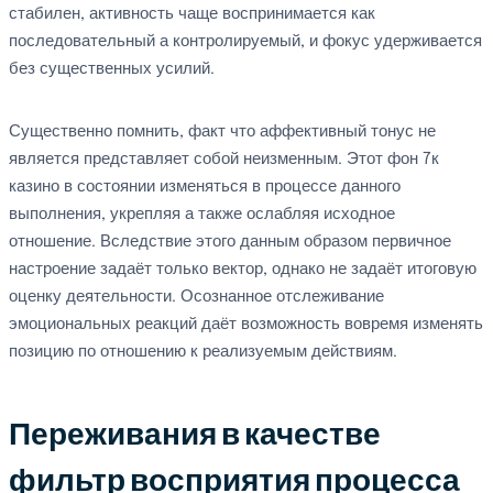
стабилен, активность чаще воспринимается как
последовательный а контролируемый, и фокус удерживается
без существенных усилий.
Существенно помнить, факт что аффективный тонус не
является представляет собой неизменным. Этот фон 7к
казино в состоянии изменяться в процессе данного
выполнения, укрепляя а также ослабляя исходное
отношение. Вследствие этого данным образом первичное
настроение задаёт только вектор, однако не задаёт итоговую
оценку деятельности. Осознанное отслеживание
эмоциональных реакций даёт возможность вовремя изменять
позицию по отношению к реализуемым действиям.
Переживания в качестве
фильтр восприятия процесса