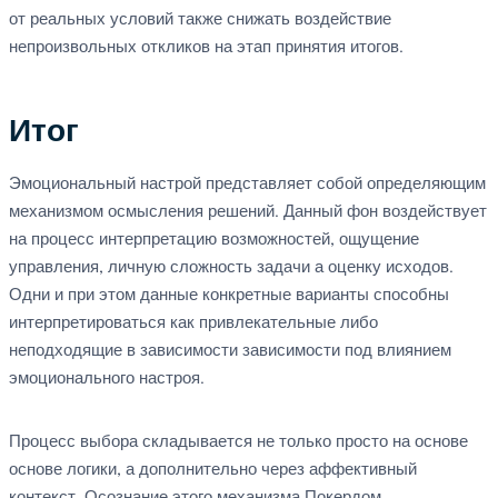
от реальных условий также снижать воздействие
непроизвольных откликов на этап принятия итогов.
Итог
Эмоциональный настрой представляет собой определяющим
механизмом осмысления решений. Данный фон воздействует
на процесс интерпретацию возможностей, ощущение
управления, личную сложность задачи а оценку исходов.
Одни и при этом данные конкретные варианты способны
интерпретироваться как привлекательные либо
неподходящие в зависимости зависимости под влиянием
эмоционального настроя.
Процесс выбора складывается не только просто на основе
основе логики, а дополнительно через аффективный