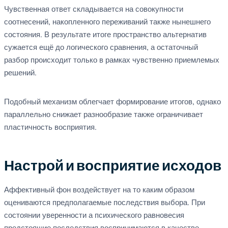
Чувственная ответ складывается на совокупности
соотнесений, накопленного переживаний также нынешнего
состояния. В результате итоге пространство альтернатив
сужается ещё до логического сравнения, а остаточный
разбор происходит только в рамках чувственно приемлемых
решений.
Подобный механизм облегчает формирование итогов, однако
параллельно снижает разнообразие также ограничивает
пластичность восприятия.
Настрой и восприятие исходов
Аффективный фон воздействует на то каким образом
оцениваются предполагаемые последствия выбора. При
состоянии уверенности а психического равновесия