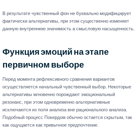
В результате чувственный фон не буквально модифицирует
фактически альтернативы, при этом существенно изменяет
данную внутреннюю значимость а смысловую насыщенность.
Функция эмоций на этапе
первичном выборе
Перед момента рефлексивного сравнения вариантов
осуществляется начальный чувственный выбор. Некоторые
альтернативы мгновенно порождают эмоциональный
резонанс, при этом одновременно альтернативные
исключаются из поля анализа вне рационального анализа.
Подобный процесс Покердом обычно остается скрытым, так
как ощущается как привычное предпочтение.