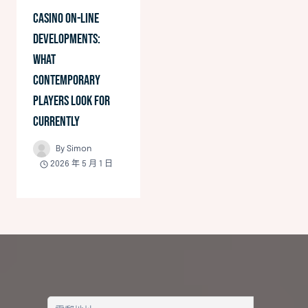
Casino On-Line
Developments:
What
Contemporary
Players Look for
Currently
By
Simon
2026 年 5 月 1 日