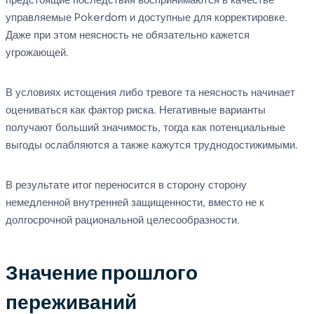
предстоящие последствия воспринимаются в качестве
управляемые Pokerdom и доступные для корректировке.
Даже при этом неясность не обязательно кажется
угрожающей.
В условиях истощения либо тревоге та неясность начинает
оцениваться как фактор риска. Негативные варианты
получают больший значимость, тогда как потенциальные
выгоды ослабляются а также кажутся труднодостижимыми.
В результате итог переносится в сторону сторону
немедленной внутренней защищенности, вместо не к
долгосрочной рациональной целесообразности.
Значение прошлого
переживаний