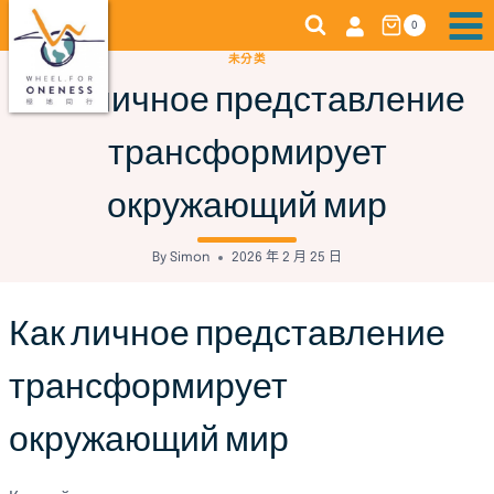
Skip
0
to
未分类
content
Как личное представление
трансформирует
окружающий мир
By
Simon
2026 年 2 月 25 日
Как личное представление
трансформирует
окружающий мир