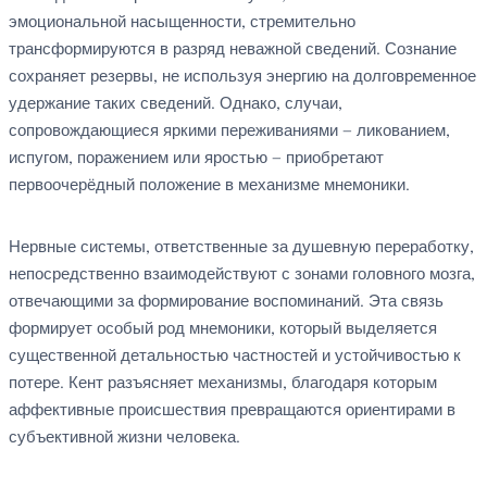
эмоциональной насыщенности, стремительно
трансформируются в разряд неважной сведений. Сознание
сохраняет резервы, не используя энергию на долговременное
удержание таких сведений. Однако, случаи,
сопровождающиеся яркими переживаниями — ликованием,
испугом, поражением или яростью — приобретают
первоочерёдный положение в механизме мнемоники.
Нервные системы, ответственные за душевную переработку,
непосредственно взаимодействуют с зонами головного мозга,
отвечающими за формирование воспоминаний. Эта связь
формирует особый род мнемоники, который выделяется
существенной детальностью частностей и устойчивостью к
потере. Кент разъясняет механизмы, благодаря которым
аффективные происшествия превращаются ориентирами в
субъективной жизни человека.