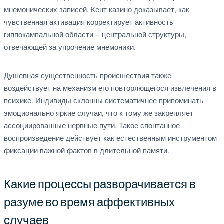
мнемонических записей. Кент казино доказывает, как
чувственная активация корректирует активность
гиппокампальной области — центральной структуры,
отвечающей за упрочение мнемоники.
Душевная существенность происшествия также
воздействует на механизм его повторяющегося извлечения в
психике. Индивиды склонны систематичнее припоминать
эмоционально яркие случаи, что к тому же закрепляет
ассоциированные нервные пути. Такое спонтанное
воспроизведение действует как естественным инструментом
фиксации важной фактов в длительной памяти.
Какие процессы разворачивается в
разуме во время аффективных
случаев