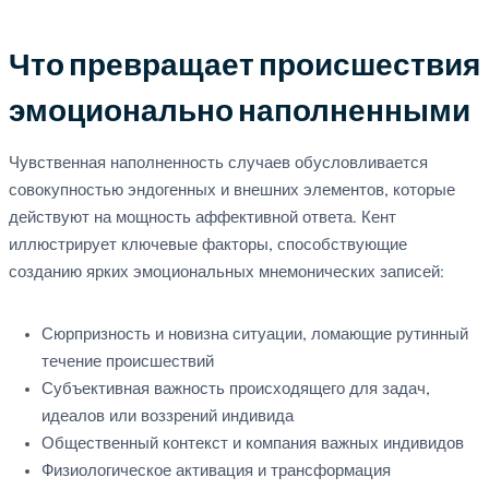
Что превращает происшествия
эмоционально наполненными
Чувственная наполненность случаев обусловливается
совокупностью эндогенных и внешних элементов, которые
действуют на мощность аффективной ответа. Кент
иллюстрирует ключевые факторы, способствующие
созданию ярких эмоциональных мнемонических записей:
Сюрпризность и новизна ситуации, ломающие рутинный
течение происшествий
Субъективная важность происходящего для задач,
идеалов или воззрений индивида
Общественный контекст и компания важных индивидов
Физиологическое активация и трансформация