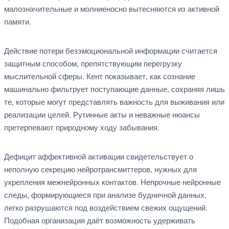
малозначительные и молниеносно вытесняются из активной
памяти.
Действие потери безэмоциональной информации считается
защитным способом, препятствующим перегрузку
мыслительной сферы. Кент показывает, как сознание
машинально фильтрует поступающие данные, сохраняя лишь
те, которые могут представлять важность для выживания или
реализации целей. Рутинные акты и неважные нюансы
претерпевают природному ходу забывания.
Дефицит аффективной активации свидетельствует о
неполную секрецию нейротрансмиттеров, нужных для
укрепления межнейронных контактов. Непрочные нейронные
следы, формирующиеся при анализе будничной данных,
легко разрушаются под воздействием свежих ощущений.
Подобная организация даёт возможность удерживать