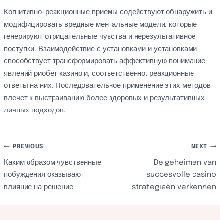
Когнитивно-реакционные приемы содействуют обнаружить и
модифицировать вредные ментальные модели, которые
генерируют отрицательные чувства и нерезультативное
поступки. Взаимодействие с установками и установками
способствует трансформировать аффективную понимание
явлений риобет казино и, соответственно, реакционные
ответы на них. Последовательное применение этих методов
влечет к выстраиванию более здоровых и результативных
личных подходов.
文
PREVIOUS
NEXT
Каким образом чувственные
De geheimen van
章
побуждения оказывают
succesvolle casino
влияние на решение
strategieën verkennen
導
覽