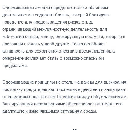
Сдерживающие эмоции определяются ослаблением
деятельности и содержат боязнь, который блокирует
поведение для предотвращения риска, стыд,
ограничивающий межличностную деятельность для
избежания отказа, и вину, блокирующую поступки, которые в
состоянии создать ущерб другим. Тоска ослабляет
активность для сохранения энергии в время лишения, а
омерзение исключает связь с возможно опасными
предметами.
Сдерживающие принципы не столь же важны для выживания,
поскольку предотвращают поспешные действия и защищают
от возможных опасностей. Гармония между побуждающими и
блокирующими переживаниями обеспечивает оптимальную
адаптацию к изменяющимся ситуациям среды.