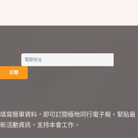
填寫簡單資料，即可訂閱極地同行電子報，緊貼最
新活動資訊，支持本會工作。