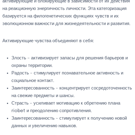
активирующие и блокирующие в зависимости от их действия
на реакционную энергичность личности. Эта категоризация
базируется на филогенетических функциях чувств и их
эволюционном важности для жизнедеятельности и развития.
Активирующие чувства объединяют в себя:
Злость – активизирует запасы для решения барьеров и
охраны территории.
Радость – стимулирует познавательное активность и
социальное контакт.
Заинтересованность – концентрирует сосредоточенность
на свежие предметы и шансы.
Страсть – усиливает мотивацию к обретению плана
riobet и преодолению сопротивления.
Заинтересованность – стимулирует к получению новой
данных и увеличению навыков.