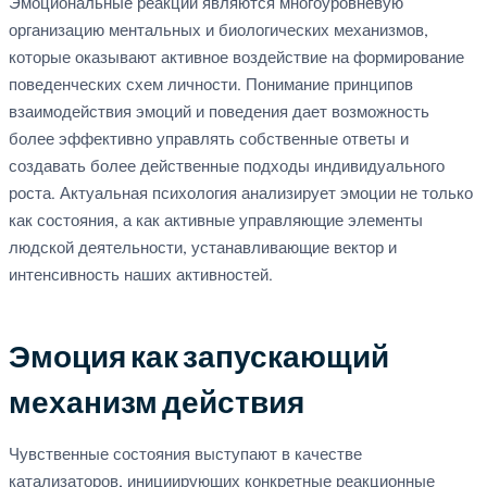
Эмоциональные реакции являются многоуровневую
организацию ментальных и биологических механизмов,
которые оказывают активное воздействие на формирование
поведенческих схем личности. Понимание принципов
взаимодействия эмоций и поведения дает возможность
более эффективно управлять собственные ответы и
создавать более действенные подходы индивидуального
роста. Актуальная психология анализирует эмоции не только
как состояния, а как активные управляющие элементы
людской деятельности, устанавливающие вектор и
интенсивность наших активностей.
Эмоция как запускающий
механизм действия
Чувственные состояния выступают в качестве
катализаторов, инициирующих конкретные реакционные