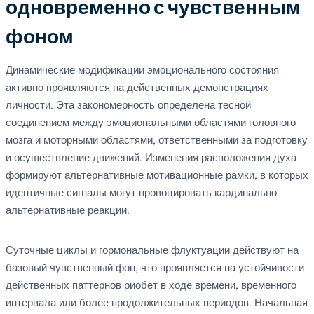
одновременно с чувственным
фоном
Динамические модификации эмоционального состояния
активно проявляются на действенных демонстрациях
личности. Эта закономерность определена тесной
соединением между эмоциональными областями головного
мозга и моторными областями, ответственными за подготовку
и осуществление движений. Изменения расположения духа
формируют альтернативные мотивационные рамки, в которых
идентичные сигналы могут провоцировать кардинально
альтернативные реакции.
Суточные циклы и гормональные флуктуации действуют на
базовый чувственный фон, что проявляется на устойчивости
действенных паттернов риобет в ходе времени, временного
интервала или более продолжительных периодов. Начальная