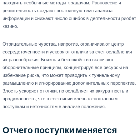
находить необычные методы к задачам. Равновесие и
решительность создают постоянную темп анализа
информации и снижают число ошибок в деятельности риобет
казино.
Отрицательные чувства, напротив, ограничивают центр
сосредоточенности и ускоряют отклики за счет ослабления
их разнообразия. Боязнь и беспокойство включают
оборонительные принципы, концентрируя все ресурсы на
избежание риска, что может приводить к туннельному
размышлению и игнорированию дополнительных перспектив.
Злость ускоряет отклики, но ослабляет их аккуратность и
продуманность, что в состоянии влечь к спонтанным
поступкам и неточностям в анализе положения.
Отчего поступки меняется