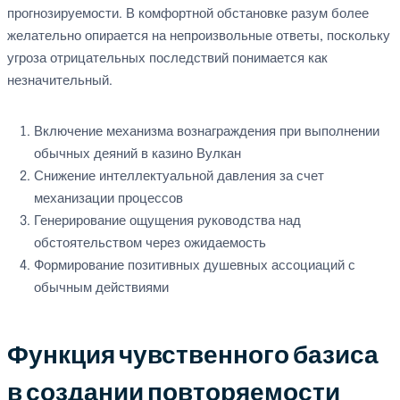
прогнозируемости. В комфортной обстановке разум более
желательно опирается на непроизвольные ответы, поскольку
угроза отрицательных последствий понимается как
незначительный.
Включение механизма вознаграждения при выполнении
обычных деяний в казино Вулкан
Снижение интеллектуальной давления за счет
механизации процессов
Генерирование ощущения руководства над
обстоятельством через ожидаемость
Формирование позитивных душевных ассоциаций с
обычным действиями
Функция чувственного базиса
в создании повторяемости