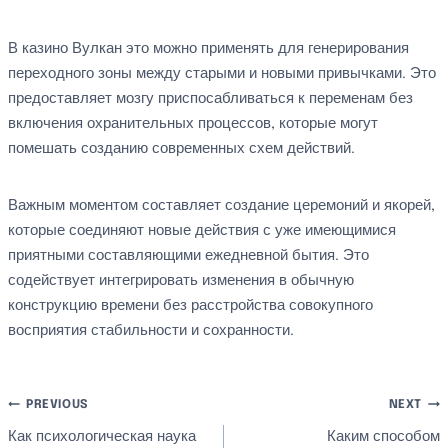
В казино Вулкан это можно применять для генерирования
переходного зоны между старыми и новыми привычками. Это
предоставляет мозгу приспосабливаться к переменам без
включения охранительных процессов, которые могут
помешать созданию современных схем действий.
Важным моментом составляет создание церемоний и якорей,
которые соединяют новые действия с уже имеющимися
приятными составляющими ежедневной бытия. Это
содействует интегрировать изменения в обычную
конструкцию времени без расстройства совокупного
восприятия стабильности и сохранности.
文
PREVIOUS
NEXT
Как психологическая наука
Каким способом