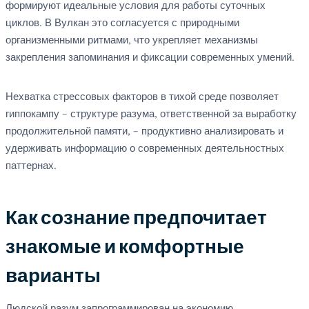
формируют идеальные условия для работы суточных
циклов. В Вулкан это согласуется с природными
организменными ритмами, что укрепляет механизмы
закрепления запоминания и фиксации современных умений.
Нехватка стрессовых факторов в тихой среде позволяет
гиппокампу – структуре разума, ответственной за выработку
продолжительной памяти, – продуктивно анализировать и
удерживать информацию о современных деятельностных
паттернах.
Как сознание предпочитает
знакомые и комфортные
варианты