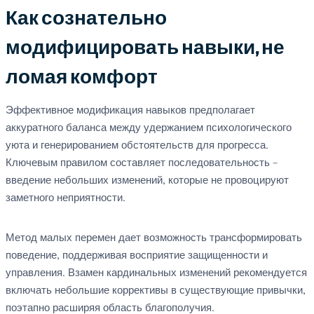
Как сознательно
модифицировать навыки, не
ломая комфорт
Эффективное модификация навыков предполагает
аккуратного баланса между удержанием психологического
уюта и генерированием обстоятельств для прогресса.
Ключевым правилом составляет последовательность –
введение небольших изменений, которые не провоцируют
заметного неприятности.
Метод малых перемен дает возможность трансформировать
поведение, поддерживая восприятие защищенности и
управления. Взамен кардинальных изменений рекомендуется
включать небольшие коррективы в существующие привычки,
поэтапно расширяя область благополучия.