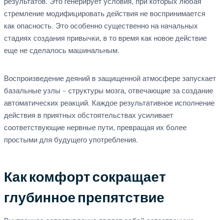
результатов. Это генерирует условия, при которых любая
стремление модифицировать действия не воспринимается
как опасность. Это особенно существенно на начальных
стадиях создания привычки, в то время как новое действие
еще не сделалось машинальным.
Воспроизведение деяний в защищенной атмосфере запускает
базальные узлы – структуры мозга, отвечающие за создание
автоматических реакций. Каждое результативное исполнение
действия в приятных обстоятельствах усиливает
соответствующие нервные пути, превращая их более
простыми для будущего употребления.
Как комфорт сокращает
глубинное препятствие