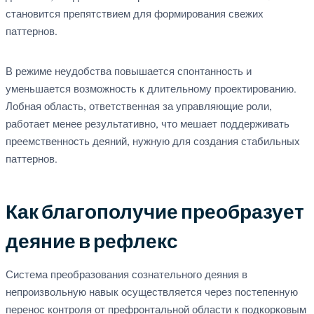
становится препятствием для формирования свежих
паттернов.
В режиме неудобства повышается спонтанность и
уменьшается возможность к длительному проектированию.
Лобная область, ответственная за управляющие роли,
работает менее результативно, что мешает поддерживать
преемственность деяний, нужную для создания стабильных
паттернов.
Как благополучие преобразует
деяние в рефлекс
Система преобразования сознательного деяния в
непроизвольную навык осуществляется через постепенную
перенос контроля от префронтальной области к подкорковым