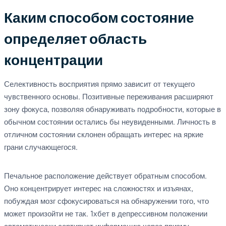
Каким способом состояние
определяет область
концентрации
Селективность восприятия прямо зависит от текущего
чувственного основы. Позитивные переживания расширяют
зону фокуса, позволяя обнаруживать подробности, которые в
обычном состоянии остались бы неувиденными. Личность в
отличном состоянии склонен обращать интерес на яркие
грани случающегося.
Печальное расположение действует обратным способом.
Оно концентрирует интерес на сложностях и изъянах,
побуждая мозг сфокусироваться на обнаружении того, что
может произойти не так. 1хбет в депрессивном положении