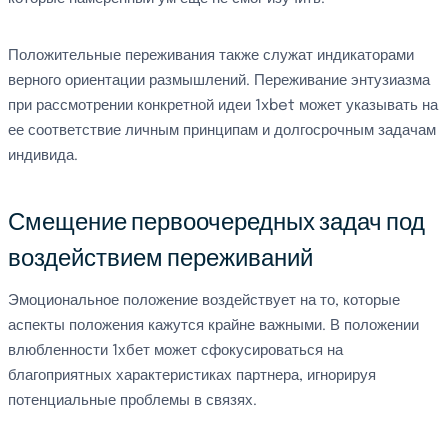
Положительные переживания также служат индикаторами
верного ориентации размышлений. Переживание энтузиазма
при рассмотрении конкретной идеи 1xbet может указывать на
ее соответствие личным принципам и долгосрочным задачам
индивида.
Смещение первоочередных задач под
воздействием переживаний
Эмоциональное положение воздействует на то, которые
аспекты положения кажутся крайне важными. В положении
влюбленности 1хбет может сфокусироваться на
благоприятных характеристиках партнера, игнорируя
потенциальные проблемы в связях.