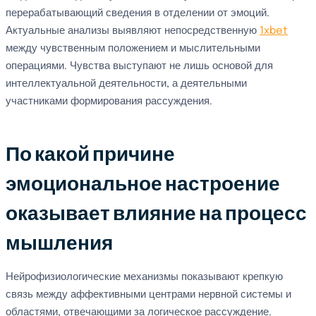
перерабатывающий сведения в отделении от эмоций.
Актуальные анализы выявляют непосредственную
1xbet
между чувственным положением и мыслительными
операциями. Чувства выступают не лишь основой для
интеллектуальной деятельности, а деятельными
участниками формирования рассуждения.
По какой причине
эмоциональное настроение
оказывает влияние на процесс
мышления
Нейрофизиологические механизмы показывают крепкую
связь между аффективными центрами нервной системы и
областями, отвечающими за логическое рассуждение.