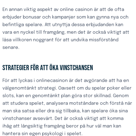
En annan viktig aspekt av online casinon är att de ofta
erbjuder bonusar och kampanjer som kan gynna nya och
befintliga spelare. Att utnyttja dessa erbjudanden kan
vara en nyckel till framgång, men det är också viktigt att
läsa villkoren noggrant för att undvika missförstånd
senare.
Strategier för att öka vinstchansen
För att lyckas i onlinecasinon är det avgörande att ha en
välgenomtänkt strategi. Oavsett om du spelar poker eller
slots, kan en genomtänkt plan göra stor skillnad. Genom
att studera spelet, analysera motståndare och förstå när
man ska satsa eller dra sig tillbaka, kan spelare öka sina
vinstchanser avsevärt. Det är också viktigt att komma
ihåg att långsiktig framgång beror på hur väl man kan
hantera sin egen psykologi i spelet.