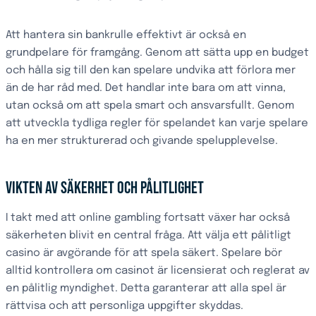
Att hantera sin bankrulle effektivt är också en
grundpelare för framgång. Genom att sätta upp en budget
och hålla sig till den kan spelare undvika att förlora mer
än de har råd med. Det handlar inte bara om att vinna,
utan också om att spela smart och ansvarsfullt. Genom
att utveckla tydliga regler för spelandet kan varje spelare
ha en mer strukturerad och givande spelupplevelse.
Vikten av säkerhet och pålitlighet
I takt med att online gambling fortsatt växer har också
säkerheten blivit en central fråga. Att välja ett pålitligt
casino är avgörande för att spela säkert. Spelare bör
alltid kontrollera om casinot är licensierat och reglerat av
en pålitlig myndighet. Detta garanterar att alla spel är
rättvisa och att personliga uppgifter skyddas.