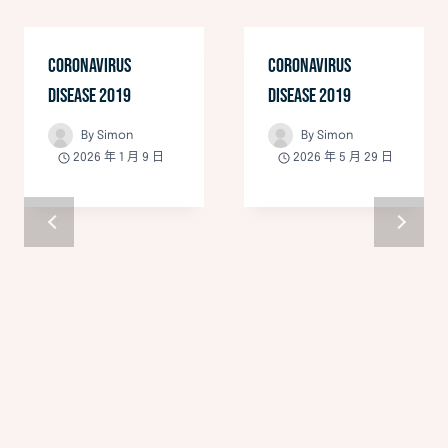
Coronavirus
Coronavirus
disease 2019
disease 2019
By
Simon
By
Simon
2026 年 1 月 9 日
2026 年 5 月 29 日