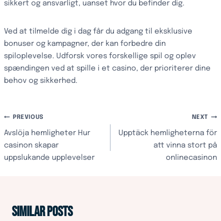
sikkert og ansvarligt, uanset hvor du befinder dig.
Ved at tilmelde dig i dag får du adgang til eksklusive
bonuser og kampagner, der kan forbedre din
spiloplevelse. Udforsk vores forskellige spil og oplev
spændingen ved at spille i et casino, der prioriterer dine
behov og sikkerhed.
文
PREVIOUS
NEXT
Avslöja hemligheter Hur
Upptäck hemligheterna för
章
casinon skapar
att vinna stort på
uppslukande upplevelser
onlinecasinon
導
覽
Similar Posts