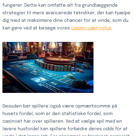
fungerer. Dette kan omfatte alt fra grundlæggende
strategier til mere avancerede teknikker, der kan hjælpe
dig med at maksimere dine chancer for at vinde, som du
kan gøre ved at besøge vores
casino uden rofus
.
Desuden bør spillere også være opmærksomme på
husets fordel, som er den statistiske fordel, som
casinoet har over spilleren. Ved at vælge spil med en
lavere husfordel kan spillere forbedre deres odds for at