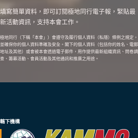
填寫簡單資料，即可訂閱極地同行電子報，緊貼最
新活動資訊，支持本會工作。
極地同行（下稱「本會」）會遵守及履行個人資料（私隱）條例之規定，
並確保你的個人資料準確及安全。閣下的個人資料（包括你的姓名、電郵
地址及其他）或會被本會透過電子郵件，用作提供最新組織資訊、問卷調
查、籌募活動、會員活動及其他通訊和推廣之用途。
轄下機構