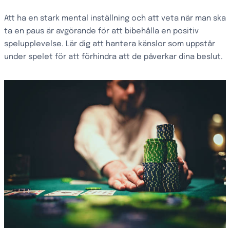
Att ha en stark mental inställning och att veta när man ska
ta en paus är avgörande för att bibehålla en positiv
spelupplevelse. Lär dig att hantera känslor som uppstår
under spelet för att förhindra att de påverkar dina beslut.