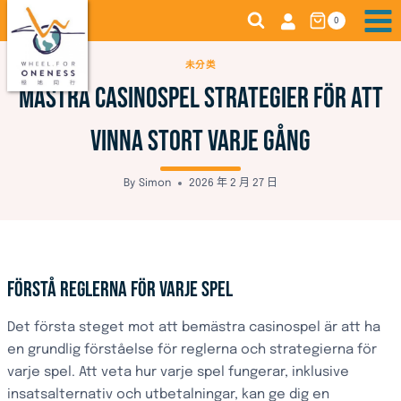
Skip
0
to
content
未分类
Mästra casinospel Strategier för att
vinna stort varje gång
By
Simon
2026 年 2 月 27 日
Förstå reglerna för varje spel
Det första steget mot att bemästra casinospel är att ha
en grundlig förståelse för reglerna och strategierna för
varje spel. Att veta hur varje spel fungerar, inklusive
insatsalternativ och utbetalningar, kan ge dig en