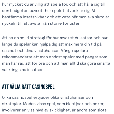
hur mycket du är villig att spela för, och att hålla dig till
den budgeten oavsett hur spelet utvecklar sig. Att
bestämma insatsnivåer och att veta när man ska sluta är
nyckeln till att avstå från större förluster.
Att ha en solid strategi för hur mycket du satsar och hur
länge du spelar kan hjälpa dig att maximera din tid på
casinot och dina vinstchanser. Många spelare
rekommenderar att man endast spelar med pengar som
man har råd att förlora och att man alltid ska göra smarta
val kring sina insatser.
Att välja rätt casinospel
Olika casinospel erbjuder olika vinstchanser och
strategier. Medan vissa spel, som blackjack och poker,
involverar en viss nivå av skicklighet, är andra som slots