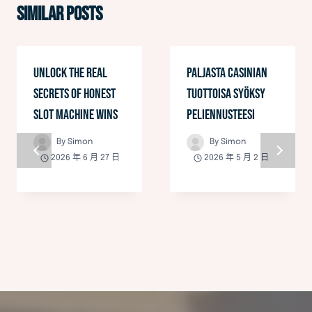
Similar Posts
Unlock the real
Paljasta Casinian
secrets of honest
tuottoisa syöksy
slot machine wins
peliennusteesi
By
Simon
By
Simon
2026 年 6 月 27 日
2026 年 5 月 2 日