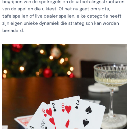
begrijpen van de spelregels en de uitbetalingsstructuren
van de spellen die u kiest. Of het nu gaat om slots,
tafelspellen of live dealer spellen, elke categorie heeft
zijn eigen unieke dynamiek die strategisch kan worden
benaderd.