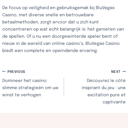
De focus op veiligheid en gebruiksgemak bij BluVegas
Casino, met diverse snelle en betrouwbare
betaalmethoden, zorgt ervoor dat u zich kunt
concentreren op wat echt belangrijk is: het genieten van
de spellen. Of u nu een doorgewinterde speler bent of
nieuw in de wereld van online casino’s, BluVegas Casino
biedt een complete en opwindende ervaring.
文
PREVIOUS
NEXT
Domineer het casino:
Découvrez le côté
章
slimme strategieën om uw
inspirant du jeu : une
winst te verhogen
excitation pure et
導
captivante
覽