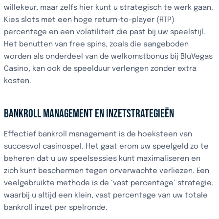
willekeur, maar zelfs hier kunt u strategisch te werk gaan.
Kies slots met een hoge return-to-player (RTP)
percentage en een volatiliteit die past bij uw speelstijl.
Het benutten van free spins, zoals die aangeboden
worden als onderdeel van de welkomstbonus bij BluVegas
Casino, kan ook de speelduur verlengen zonder extra
kosten.
Bankroll Management en Inzetstrategieën
Effectief bankroll management is de hoeksteen van
succesvol casinospel. Het gaat erom uw speelgeld zo te
beheren dat u uw speelsessies kunt maximaliseren en
zich kunt beschermen tegen onverwachte verliezen. Een
veelgebruikte methode is de ‘vast percentage’ strategie,
waarbij u altijd een klein, vast percentage van uw totale
bankroll inzet per spelronde.