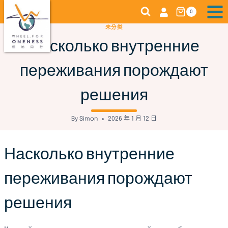
Skip
0
to
未分类
content
Насколько внутренние
переживания порождают
решения
By
Simon
2026 年 1 月 12 日
Насколько внутренние
переживания порождают
решения