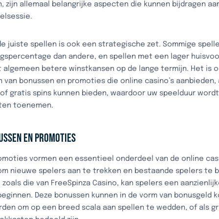
, zijn allemaal belangrijke aspecten die kunnen bijdragen aa
elsessie.
de juiste spellen is ook een strategische zet. Sommige spel
ngspercentage dan andere, en spellen met een lager huisvo
t algemeen betere winstkansen op de lange termijn. Het is o
n van bonussen en promoties die online casino’s aanbieden,
 of gratis spins kunnen bieden, waardoor uw speelduur word
sten toenemen.
ussen en Promoties
moties vormen een essentieel onderdeel van de online casi
om nieuwe spelers aan te trekken en bestaande spelers te b
zoals die van FreeSpinza Casino, kan spelers een aanzienlij
beginnen. Deze bonussen kunnen in de vorm van bonusgeld 
den om op een breed scala aan spellen te wedden, of als gra