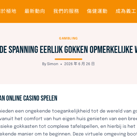
關於極地
最新動向
我們的服務
傷健運動
成為義工
GAMBLING
de spanning eerlijk gokken opmerkelijke 
By
Simon
2026 年 6 月 26 日
an Online Casino Spelen
 bieden een ongekende toegankelijkheid tot de wereld van g
vanuit het comfort van hun eigen huis genieten van een bre
ssieke gokkasten tot complexe tafelspellen, en hierbij is he
ekende manier om te beginnen. Deze virtuele omgeving boot