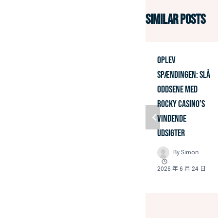
覽
Similar Posts
Oplev
spændingen: slå
oddsene med
Rocky Casino’s
vindende
udsigter
By
Simon
2026 年 6 月 24 日