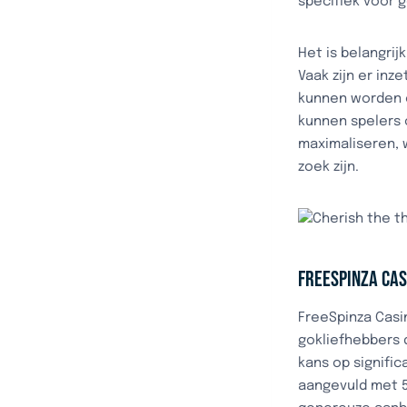
specifiek voor g
Het is belangri
Vaak zijn er in
kunnen worden o
kunnen spelers 
maximaliseren, 
zoek zijn.
FreeSpinza Cas
FreeSpinza Casi
gokliefhebbers 
kans op signifi
aangevuld met 50