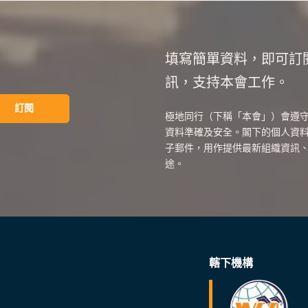
填寫簡單資料，即可訂
訊，支持本會工作。
極地同行（下稱「本會」）會遵
資料準確及安全。閣下的個人資
子郵件，用作提供最新組織資訊
途。
轄下機構