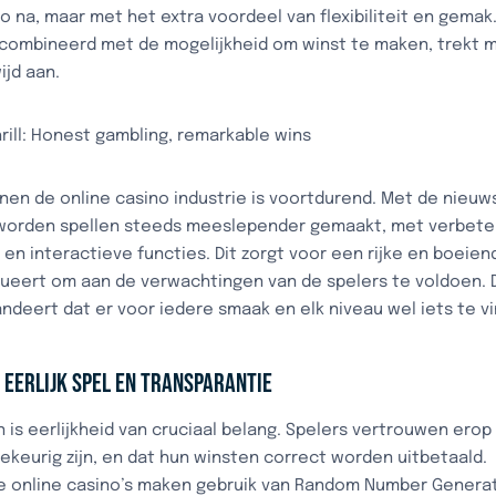
o na, maar met het extra voordeel van flexibiliteit en gemak
ecombineerd met de mogelijkheid om winst te maken, trekt m
ijd aan.
nnen de online casino industrie is voortdurend. Met de nieuw
worden spellen steeds meeslepender gemaakt, met verbeter
en interactieve functies. Dit zorgt voor een rijke en boeien
lueert om aan de verwachtingen van de spelers te voldoen. D
ndeert dat er voor iedere smaak en elk niveau wel iets te vi
 Eerlijk Spel en Transparantie
n is eerlijkheid van cruciaal belang. Spelers vertrouwen erop
lekeurig zijn, en dat hun winsten correct worden uitbetaald.
online casino’s maken gebruik van Random Number Generato