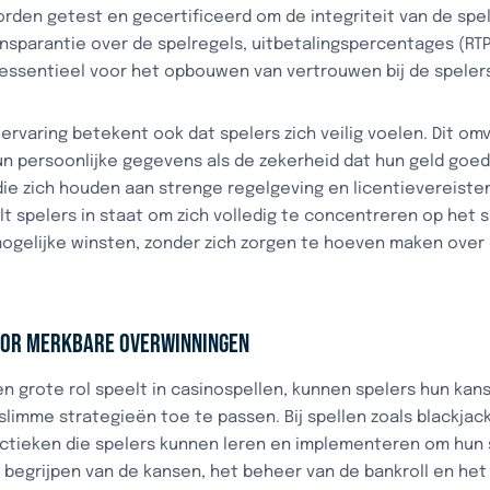
orden getest en gecertificeerd om de integriteit van de spel
nsparantie over de spelregels, uitbetalingspercentages (RT
essentieel voor het opbouwen van vertrouwen bij de spelers
lervaring betekent ook dat spelers zich veilig voelen. Dit om
hun persoonlijke gegevens als de zekerheid dat hun geld goe
 die zich houden aan strenge regelgeving en licentievereist
elt spelers in staat om zich volledig te concentreren op het 
ogelijke winsten, zonder zich zorgen te hoeven maken over 
oor Merkbare Overwinningen
n grote rol speelt in casinospellen, kunnen spelers hun kan
limme strategieën toe te passen. Bij spellen zoals blackjack
ctieken die spelers kunnen leren en implementeren om hun 
 begrijpen van de kansen, het beheer van de bankroll en h