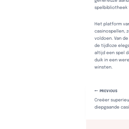
genereuze aanbi
spelbibliotheek
Het platform va
casinospellen, 
voldoen. Van de
de tijdloze eleg
altijd een spel 
duik in een wer
winsten.
文
PREVIOUS
Creëer superie
章
diepgaande cas
導