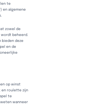
len te
P) en algemene
.
vat zowel de
d wordt beheerd.
en bieden deze
spel en de
oneerlijke
sen op winst
 en roulette zijn
spel te
et weten wanneer