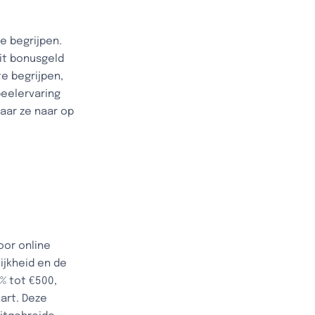
e begrijpen.
it bonusgeld
e begrijpen,
eelervaring
aar ze naar op
oor online
ijkheid en de
% tot €500,
tart. Deze