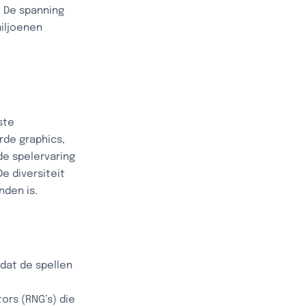
. De spanning
iljoenen
ste
de graphics,
de spelervaring
e diversiteit
nden is.
 dat de spellen
rs (RNG’s) die