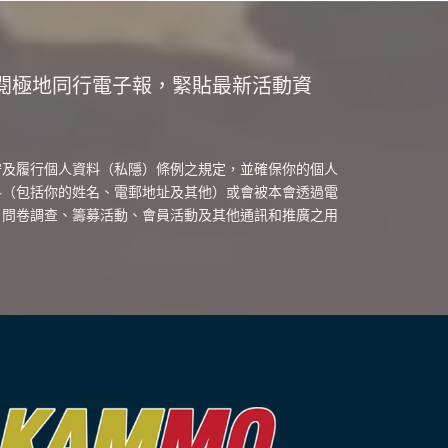
閱極地同行電子報，緊貼最新活動資
守及履行個人資料（私隱）條例之規定，並確保你的個人
料（包括你的姓名、電郵地址及其他）或會被本會透過電
、問卷調查、籌募活動、會員活動及其他通訊和推廣之用