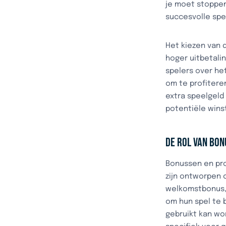
je moet stoppen
succesvolle spe
Het kiezen van 
hoger uitbetali
spelers over he
om te profitere
extra speelgeld
potentiële win
De Rol van Bon
Bonussen en pro
zijn ontworpen 
welkomstbonus, 
om hun spel te 
gebruikt kan wor