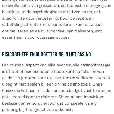
de snelle actie van gokkasten, de tactische uitdaging van
blackjack, of de psychologische strijd van poker, er is
altijd ruimte voor verbetering. Door de regels en
uitbetalingsstructuren te bestuderen, kunt u uw spel
optimaliseren en de huisvoordeel minimaliseren, wat
essentieel is voor duurzaam succes.
Risicobeheer en Budgettering in het Casino
Een cruciaal aspect van elke succesvolle casinostrategie
is effectief risicobeheer. Dit betekent het stellen van
duidelijke grenzen voor uw inzetten en verliezen. Voordat
u begint met spelen bij een online casino zoals Kyngs
Casino, is het aan te raden om een budget vast te stellen
dat u bereid bent te riskeren. Dit voorkomt impulsieve
beslissingen en zorgt ervoor dat uw speelervaring
plezierig blijft, ongeacht de uitkomst.