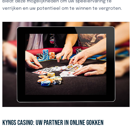
biedt deze mogelijkheden om uw speelervaring te
verrijken en uw potentieel om te winnen te vergroten.
KYNGs Casino: Uw Partner in Online Gokken