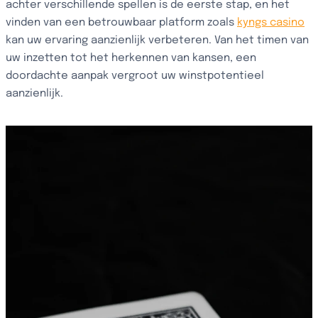
achter verschillende spellen is de eerste stap, en het
vinden van een betrouwbaar platform zoals
kyngs casino
kan uw ervaring aanzienlijk verbeteren. Van het timen van
uw inzetten tot het herkennen van kansen, een
doordachte aanpak vergroot uw winstpotentieel
aanzienlijk.