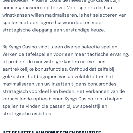
beïnvloeden. Andere, zoals de meeste gokkasten, zijn
primair gebaseerd op toeval. Voor spelers die hun
winstkansen willen maximaliseren, is het selecteren van
spellen met een lagere huisvoordeel en meer
strategische diepgang een verstandige keuze.
Bij Kyngs Casino vindt u een diverse selectie spellen.
Verken de tafelspellen voor een meer tactische ervaring,
of probeer de nieuwste gokkasten uit met hun
aantrekkelijke bonusfuncties. Onthoud dat zelfs bij
gokkasten, het begrijpen van de volatiliteit en het
maximaliseren van uw inzetten tijdens bonusrondes
strategisch voordeel kan bieden. Het verkennen van de
verschillende opties binnen Kyngs Casino kan u helpen
spellen te vinden die passen bij uw speelstijl en
strategische ambities.