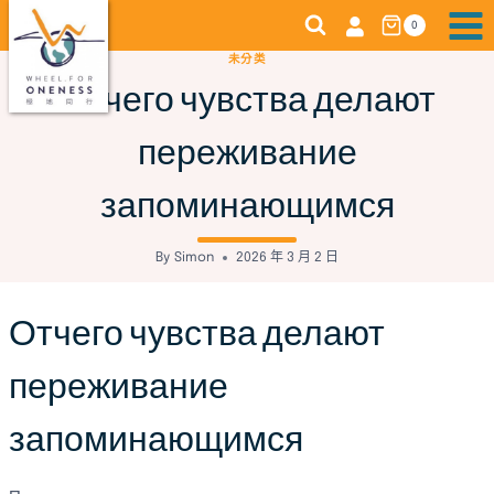
Skip
0
to
未分类
content
Отчего чувства делают
переживание
запоминающимся
By
Simon
2026 年 3 月 2 日
Отчего чувства делают
переживание
запоминающимся