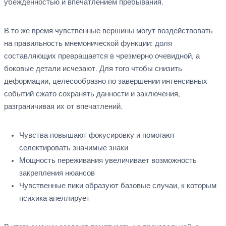
убеждённостью и впечатлением пребывания.
В то же время чувственные вершины могут воздействовать
на правильность мнемонической функции: доля
составляющих превращается в чрезмерно очевидной, а
боковые детали исчезают. Для того чтобы снизить
деформации, целесообразно по завершении интенсивных
событий сжато сохранять данности и заключения,
разграничивая их от впечатлений.
Чувства повышают фокусировку и помогают
селектировать значимые знаки
Мощность переживания увеличивает возможность
закрепления нюансов
Чувственные пики образуют базовые случаи, к которым
психика апеллирует