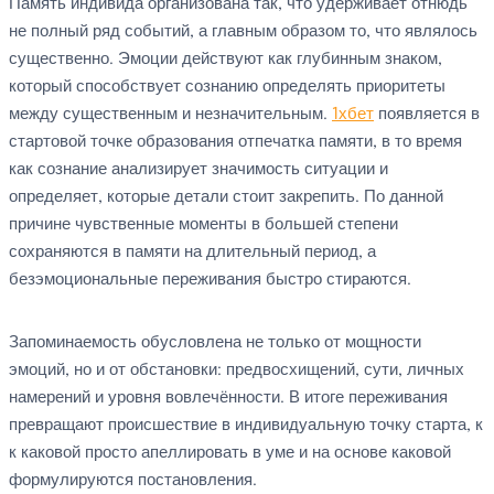
Память индивида организована так, что удерживает отнюдь
не полный ряд событий, а главным образом то, что являлось
существенно. Эмоции действуют как глубинным знаком,
который способствует сознанию определять приоритеты
между существенным и незначительным.
1хбет
появляется в
стартовой точке образования отпечатка памяти, в то время
как сознание анализирует значимость ситуации и
определяет, которые детали стоит закрепить. По данной
причине чувственные моменты в большей степени
сохраняются в памяти на длительный период, а
безэмоциональные переживания быстро стираются.
Запоминаемость обусловлена не только от мощности
эмоций, но и от обстановки: предвосхищений, сути, личных
намерений и уровня вовлечённости. В итоге переживания
превращают происшествие в индивидуальную точку старта, к
к каковой просто апеллировать в уме и на основе каковой
формулируются постановления.