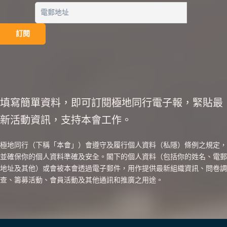
填寫簡單資料，即可訂閱極地同行電子報，緊貼最
新活動資訊，支持本會工作。
極地同行（下稱「本會」）會遵守及履行個人資料（私隱）條例之規定，
並確保你的個人資料準確及安全。閣下的個人資料（包括你的姓名、電郵
地址及其他）或會被本會透過電子郵件，用作提供最新組織資訊、問卷調
查、籌募活動、會員活動及其他通訊和推廣之用途。