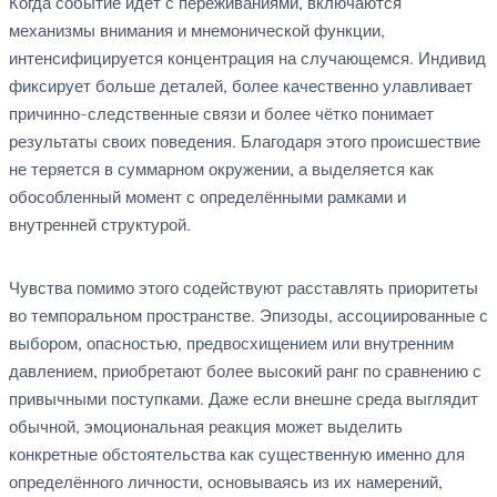
Когда событие идёт с переживаниями, включаются
механизмы внимания и мнемонической функции,
интенсифицируется концентрация на случающемся. Индивид
фиксирует больше деталей, более качественно улавливает
причинно-следственные связи и более чётко понимает
результаты своих поведения. Благодаря этого происшествие
не теряется в суммарном окружении, а выделяется как
обособленный момент с определёнными рамками и
внутренней структурой.
Чувства помимо этого содействуют расставлять приоритеты
во темпоральном пространстве. Эпизоды, ассоциированные с
выбором, опасностью, предвосхищением или внутренним
давлением, приобретают более высокий ранг по сравнению с
привычными поступками. Даже если внешне среда выглядит
обычной, эмоциональная реакция может выделить
конкретные обстоятельства как существенную именно для
определённого личности, основываясь из их намерений,