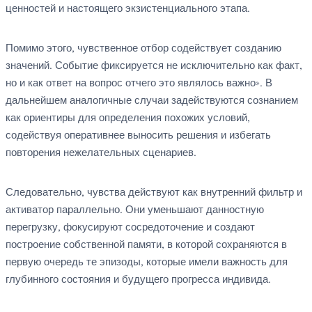
ценностей и настоящего экзистенциального этапа.
Помимо этого, чувственное отбор содействует созданию
значений. Событие фиксируется не исключительно как факт,
но и как ответ на вопрос отчего это являлось важно». В
дальнейшем аналогичные случаи задействуются сознанием
как ориентиры для определения похожих условий,
содействуя оперативнее выносить решения и избегать
повторения нежелательных сценариев.
Следовательно, чувства действуют как внутренний фильтр и
активатор параллельно. Они уменьшают данностную
перегрузку, фокусируют сосредоточение и создают
построение собственной памяти, в которой сохраняются в
первую очередь те эпизоды, которые имели важность для
глубинного состояния и будущего прогресса индивида.