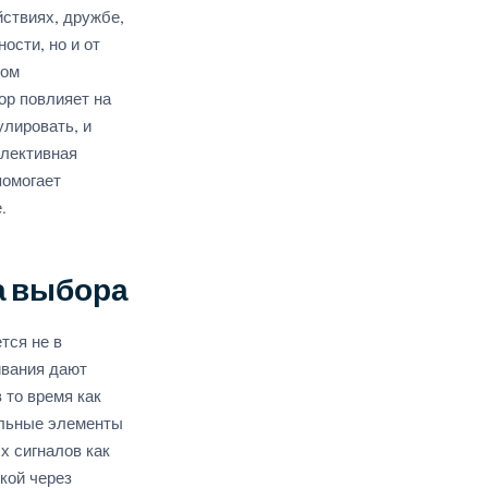
ствиях, дружбе,
ости, но и от
дом
ор повлияет на
улировать, и
ллективная
помогает
.
а выбора
тся не в
ивания дают
 то время как
альные элементы
 сигналов как
кой через