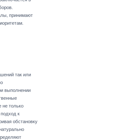
боров.
алы, принимают
иоритетам.
шений так или
но
ри выполнении
твенные
 не только
 подход к
ривая обстановку
натурально
пределяют