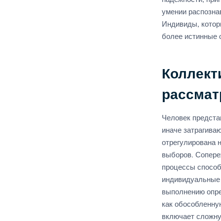
умении распозна
Индивиды, котор
более истинные 
Коллект
рассмат
Человек предста
иначе затрагива
отрегулирована 
выборов. Сопере
процессы способ
индивидуальные 
выполнению опре
как обособленну
включает сложну