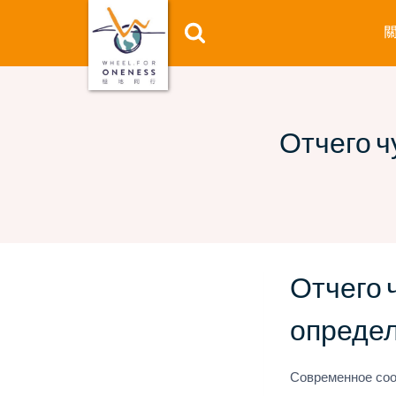
Skip
to
content
Отчего ч
Отчего 
опреде
Современное соо