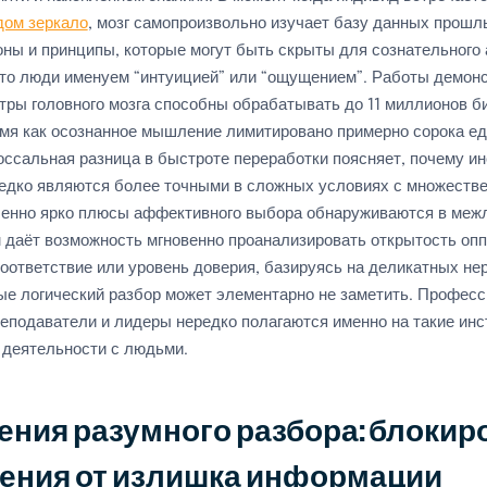
дом зеркало
, мозг самопроизвольно изучает базу данных прошл
ны и принципы, которые могут быть скрыты для сознательного 
 что люди именуем “интуицией” или “ощущением”. Работы демонс
тры головного мозга способны обрабатывать до 11 миллионов б
ремя как осознанное мышление лимитировано примерно сорока е
оссальная разница в быстроте переработки поясняет, почему и
едко являются более точными в сложных условиях с множеств
енно ярко плюсы аффективного выбора обнаруживаются в меж
м даёт возможность мгновенно проанализировать открытость опп
оответствие или уровень доверия, базируясь на деликатных не
рые логический разбор может элементарно не заметить. Профес
реподаватели и лидеры нередко полагаются именно на такие ин
 деятельности с людьми.
ения разумного разбора: блокир
ения от излишка информации