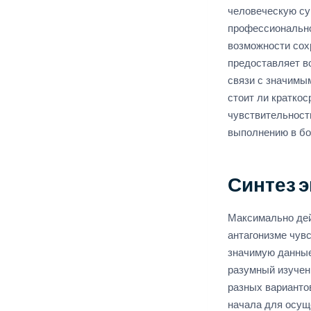
человеческую су
профессиональной
возможности сох
предоставляет в
связи с значимы
стоит ли кратко
чувствительност
выполнению в бо
Синтез э
Максимально дей
антагонизме чув
значимую данные 
разумный изучен
разных варианто
начала для осущ