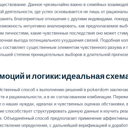
ществование. Данное чрезвычайно важно в семейных взаимодей
 деятельности, где успех основывается не лишь от рациональн
ранять благоприятные отношения с другими индивидами. покер
озможность интуитивно анализировать, как предполагаемое выб
ми личностями, какие чувственные последствия оно может стим
срочная выгода потенциального ухудшения связей. Подобная ко
ь составляет существенным элементом чувственного разума и 
льшей степени проницательных выборов в длительной прогнозе
моций и логики: идеальная схем
ственный способ к выполнению решений в pokerdom заключае
ств и рациональности, а в их согласованном комбинации. Переж
о наших нуждах, идеалах и чувственных оценках обстановки, в
ие способствует структурировать данную данные и изучить ре
в. Объединённый способ предполагает применение аффективных
ествления определения, с дальнейшей верификацией и доработ