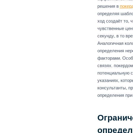
решения в
покер
определяя шабло
ход создаёт то,
чувственные цен
секунду, в то в
Аналогичная кол
определения нер
факторами. Особ
связях. покердо
потенциальную с
указаниях, кото
консультанты, п
определения при
Огранич
определ