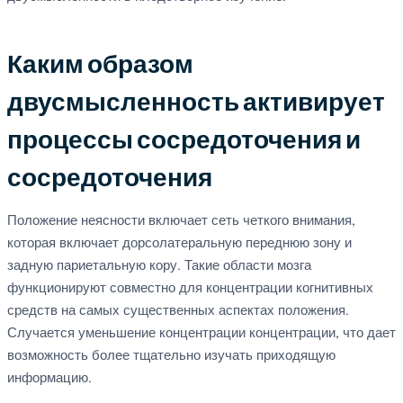
Каким образом
двусмысленность активирует
процессы сосредоточения и
сосредоточения
Положение неясности включает сеть четкого внимания,
которая включает дорсолатеральную переднюю зону и
задную париетальную кору. Такие области мозга
функционируют совместно для концентрации когнитивных
средств на самых существенных аспектах положения.
Случается уменьшение концентрации концентрации, что дает
возможность более тщательно изучать приходящую
информацию.