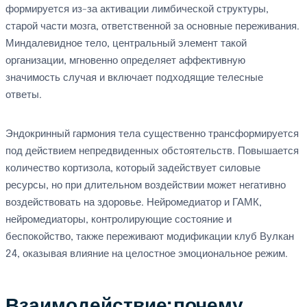
формируется из-за активации лимбической структуры,
старой части мозга, ответственной за основные переживания.
Миндалевидное тело, центральный элемент такой
организации, мгновенно определяет аффективную
значимость случая и включает подходящие телесные
ответы.
Эндокринный гармония тела существенно трансформируется
под действием непредвиденных обстоятельств. Повышается
количество кортизола, который задействует силовые
ресурсы, но при длительном воздействии может негативно
воздействовать на здоровье. Нейромедиатор и ГАМК,
нейромедиаторы, контролирующие состояние и
беспокойство, также переживают модификации клуб Вулкан
24, оказывая влияние на целостное эмоциональное режим.
Взаимодействие: почему