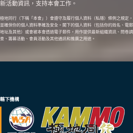
新活動資訊，支持本會工作。
極地同行（下稱「本會」）會遵守及履行個人資料（私隱）條例之規定，
並確保你的個人資料準確及安全。閣下的個人資料（包括你的姓名、電郵
地址及其他）或會被本會透過電子郵件，用作提供最新組織資訊、問卷調
查、籌募活動、會員活動及其他通訊和推廣之用途。
轄下機構