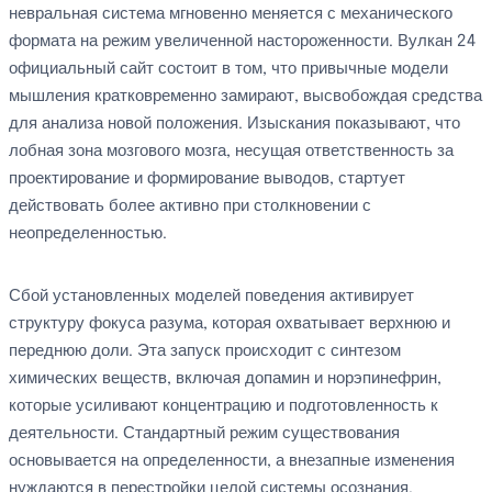
невральная система мгновенно меняется с механического
формата на режим увеличенной настороженности. Вулкан 24
официальный сайт состоит в том, что привычные модели
мышления кратковременно замирают, высвобождая средства
для анализа новой положения. Изыскания показывают, что
лобная зона мозгового мозга, несущая ответственность за
проектирование и формирование выводов, стартует
действовать более активно при столкновении с
неопределенностью.
Сбой установленных моделей поведения активирует
структуру фокуса разума, которая охватывает верхнюю и
переднюю доли. Эта запуск происходит с синтезом
химических веществ, включая допамин и норэпинефрин,
которые усиливают концентрацию и подготовленность к
деятельности. Стандартный режим существования
основывается на определенности, а внезапные изменения
нуждаются в перестройки целой системы осознания.