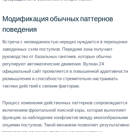
Модификация обычных паттернов
поведения
Встреча с неожиданностью нередко нуждается в переоценки
заведенных схем поступков. Передняя зона получает
руководство от базальных ганглиев, которые обычно
регулируют автоматические движения. Вулкан 24
официальный сайт проявляется в повышенной адаптивности
размышления и способности стремительно настраивать
тактики действий к свежим факторам.
Процесс изменения действенных паттернов сопровождается
включением фронтальной поясной коры, которая выполняет
функцию за наблюдение конфликтов между многообразными
опциями поступков. Такой механизм позволяет результативно