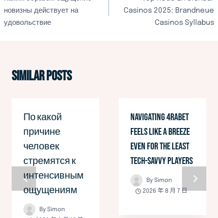
章
новизны действует на
Casinos 2025: Brandneue
удовольствие
Casinos Syllabus
導
覽
Similar Posts
По какой
Navigating 4rabet
причине
feels like a breeze
человек
even for the least
стремятся к
tech-savvy players
интенсивным
By
Simon
ощущениям
2026 年 8 月 7 日
By
Simon