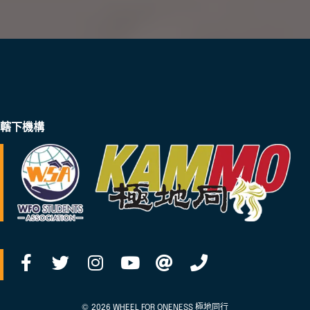
轄下機構
© 2026 WHEEL FOR ONENESS 極地同行