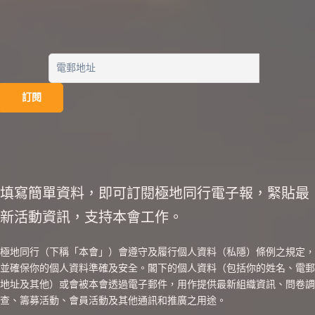
填寫簡單資料，即可訂閱極地同行電子報，緊貼最
新活動資訊，支持本會工作。
極地同行（下稱「本會」）會遵守及履行個人資料（私隱）條例之規定，
並確保你的個人資料準確及安全。閣下的個人資料（包括你的姓名、電郵
地址及其他）或會被本會透過電子郵件，用作提供最新組織資訊、問卷調
查、籌募活動、會員活動及其他通訊和推廣之用途。