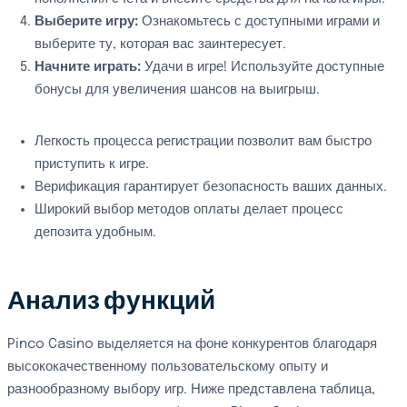
Выберите игру:
Ознакомьтесь с доступными играми и
выберите ту, которая вас заинтересует.
Начните играть:
Удачи в игре! Используйте доступные
бонусы для увеличения шансов на выигрыш.
Легкость процесса регистрации позволит вам быстро
приступить к игре.
Верификация гарантирует безопасность ваших данных.
Широкий выбор методов оплаты делает процесс
депозита удобным.
Анализ функций
Pinco Casino выделяется на фоне конкурентов благодаря
высококачественному пользовательскому опыту и
разнообразному выбору игр. Ниже представлена таблица,