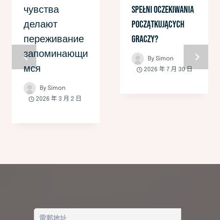
чувства
spełni oczekiwania
делают
początkujących
переживание
graczy?
запоминающи
By
Simon
мся
2026 年 7 月 30 日
By
Simon
2026 年 3 月 2 日