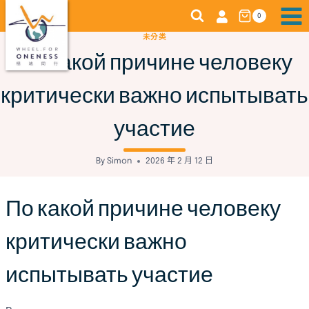
Skip
0
to
未分类
content
По какой причине человеку
критически важно испытывать
участие
By
Simon
2026 年 2 月 12 日
По какой причине человеку
критически важно
испытывать участие