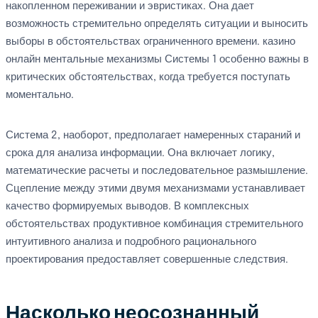
накопленном переживании и эвристиках. Она дает
возможность стремительно определять ситуации и выносить
выборы в обстоятельствах ограниченного времени. казино
онлайн ментальные механизмы Системы 1 особенно важны в
критических обстоятельствах, когда требуется поступать
моментально.
Система 2, наоборот, предполагает намеренных стараний и
срока для анализа информации. Она включает логику,
математические расчеты и последовательное размышление.
Сцепление между этими двумя механизмами устанавливает
качество формируемых выводов. В комплексных
обстоятельствах продуктивное комбинация стремительного
интуитивного анализа и подробного рационального
проектирования предоставляет совершенные следствия.
Насколько неосознанный