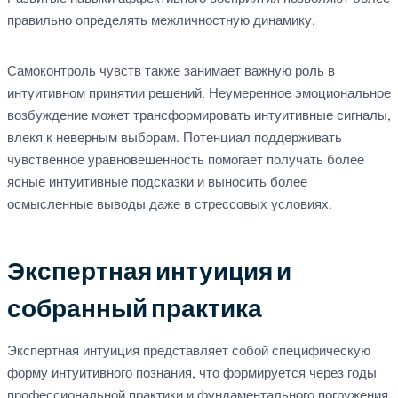
правильно определять межличностную динамику.
Самоконтроль чувств также занимает важную роль в
интуитивном принятии решений. Неумеренное эмоциональное
возбуждение может трансформировать интуитивные сигналы,
влекя к неверным выборам. Потенциал поддерживать
чувственное уравновешенность помогает получать более
ясные интуитивные подсказки и выносить более
осмысленные выводы даже в стрессовых условиях.
Экспертная интуиция и
собранный практика
Экспертная интуиция представляет собой специфическую
форму интуитивного познания, что формируется через годы
профессиональной практики и фундаментального погружения