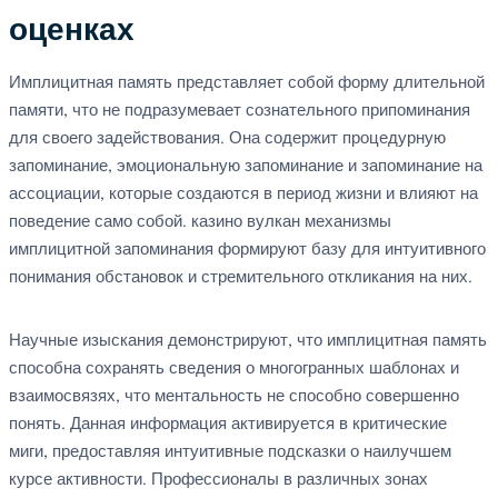
оценках
Имплицитная память представляет собой форму длительной
памяти, что не подразумевает сознательного припоминания
для своего задействования. Она содержит процедурную
запоминание, эмоциональную запоминание и запоминание на
ассоциации, которые создаются в период жизни и влияют на
поведение само собой. казино вулкан механизмы
имплицитной запоминания формируют базу для интуитивного
понимания обстановок и стремительного откликания на них.
Научные изыскания демонстрируют, что имплицитная память
способна сохранять сведения о многогранных шаблонах и
взаимосвязях, что ментальность не способно совершенно
понять. Данная информация активируется в критические
миги, предоставляя интуитивные подсказки о наилучшем
курсе активности. Профессионалы в различных зонах