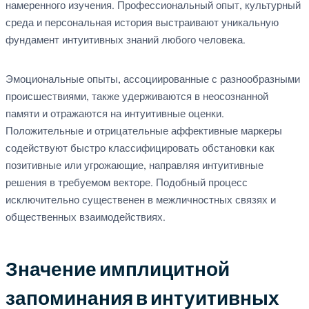
намеренного изучения. Профессиональный опыт, культурный
среда и персональная история выстраивают уникальную
фундамент интуитивных знаний любого человека.
Эмоциональные опыты, ассоциированные с разнообразными
происшествиями, также удерживаются в неосознанной
памяти и отражаются на интуитивные оценки.
Положительные и отрицательные аффективные маркеры
содействуют быстро классифицировать обстановки как
позитивные или угрожающие, направляя интуитивные
решения в требуемом векторе. Подобный процесс
исключительно существенен в межличностных связях и
общественных взаимодействиях.
Значение имплицитной
запоминания в интуитивных