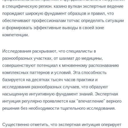
в специфическую регион. казино вулкан экспертные ведение
порождают широкую фундамент образцов и правил, что
обеспечивают профессионалам тотчас определять ситуации
и формировать эффективные выводы в своей зоне
компетенции.
Исследования раскрывают, что специалисты в
разнообразных участках, от шахмат до медицины,
совершенствуют потенциал к мгновенному распознаванию
комплексных паттернов и условий. Эта способность
базируется на десятках тысяч часов практики и
исследования разнообразных случаев, что образуют
насыщенную интуитивную фундамент знаний. Экспертная
интуиция регулярно проявляется как “впечатление” верного
решения без необходимости тщательного исследования.
Существенно отметить, что экспертная интуиция оперирует