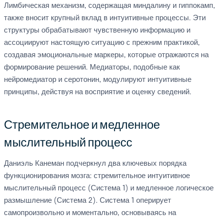
Лимбическая механизм, содержащая миндалину и гиппокамп,
также вносит крупный вклад в интуитивные процессы. Эти
структуры обрабатывают чувственную информацию и
ассоциируют настоящую ситуацию с прежним практикой,
создавая эмоциональные маркеры, которые отражаются на
формирование решений. Медиаторы, подобные как
нейромедиатор и серотонин, модулируют интуитивные
принципы, действуя на восприятие и оценку сведений.
Стремительное и медленное
мыслительный процесс
Даниэль Канеман подчеркнул два ключевых порядка
функционирования мозга: стремительное интуитивное
мыслительный процесс (Система 1) и медленное логическое
размышление (Система 2). Система 1 оперирует
самопроизвольно и моментально, основываясь на