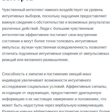
Чувственный интеллект намного воздействует на уровень
интуитивных выборов, поскольку ощущения предоставляют
важную сведения о обстоятельстве и возможных результатах
различных действий. Люди с большим чувственным
интеллектом эффективнее постигают свои внутренние
состояния и могут более точно толковать интуитивные
импульсы. вулкан чувственная осведомленность позволяет
отличать подлинные интуитивные озарения от импульсивных
реакций или желанного размышления.
Способность к эмпатии и постижению эмоций иных
индивидов увеличивает возможности интуитивного
исследования социальных условий. Аффективные сигналы,
исходящие от окружающих, предоставляют драгоценную
информацию о их настоящих намерениях и положениях, что
может быть недоступна через вербальную коммуникацию.
Развитые навыки аффективного восприятия позволяют более