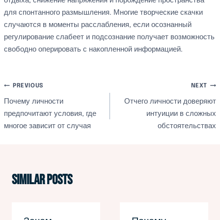
отдыха, снижение напряжения и порождение пространства
для спонтанного размышления. Многие творческие скачки
случаются в моменты расслабления, если осознанный
регулирование слабеет и подсознание получает возможность
свободно оперировать с накопленной информацией.
文
PREVIOUS
NEXT
Почему личности
Отчего личности доверяют
章
предпочитают условия, где
интуиции в сложных
многое зависит от случая
обстоятельствах
導
覽
Similar Posts