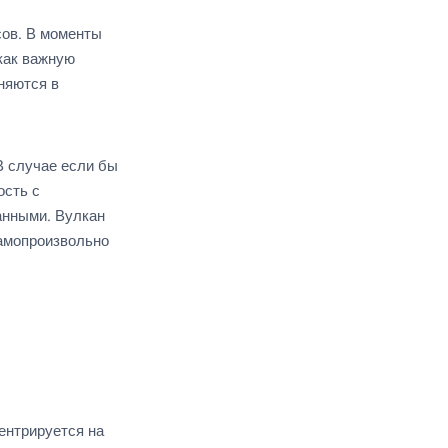
сов. В моменты
как важную
няются в
В случае если бы
ость с
анными. Вулкан
самопроизвольно
ентрируется на