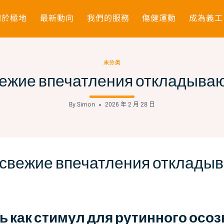
關於極地
最新動向
我們的服務
傷健運動
成為義工
未分类
ежие впечатления откладыва
By
Simon
2026 年 2 月 28 日
свежие впечатления отклады
 как стимул для рутинного осо