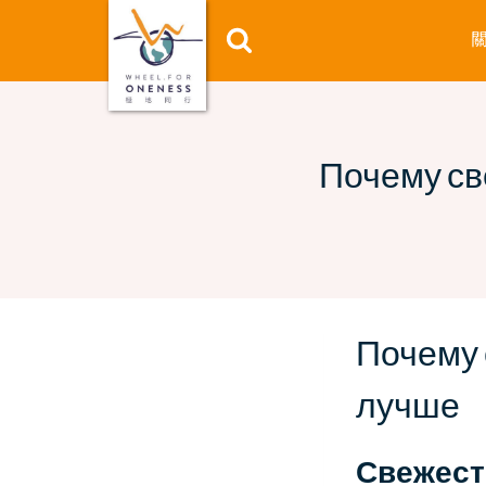
Skip
to
content
Почему св
Почему 
лучше
Свежесть