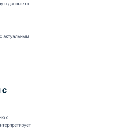
ную данные от
с актуальным
 с
ию с
интерпретирует