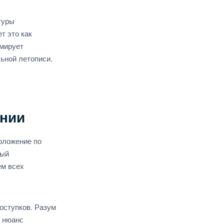
туры
т это как
рмирует
ьной летописи.
ании
оложение по
ный
ем всех
оступков. Разум
ю нюанс