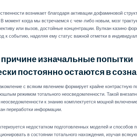
ственности возникает благодаря активации дофаминовой струк
В момент когда мы встречаемся с чем-либо новым, мозг трактуе
ективу или вызов, достойные концентрации. Вулкан казино фо
од к событию, наделяя ему статус важной отметки в индивидуал
й причине изначальные попытки
ески постоянно остаются в созн
акомление с всяким явлением формирует крайне контрастную п
рошлым режимом тотального неосведомленности. Такой внезап
 неосведомленности к знанию комплектуется мощной включени
ан переработки информации.
ктеризуется недостатком подготовленных моделей и способов п
ионировать в состоянии тотального нахождения, изучая всяку