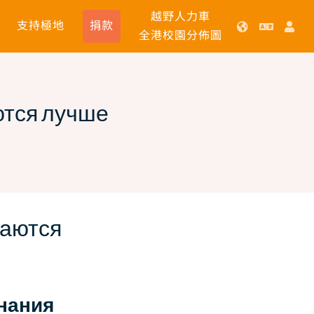
越野人力車
支持極地
捐款
全港校園分佈圖
ются лучше
ваются
знания