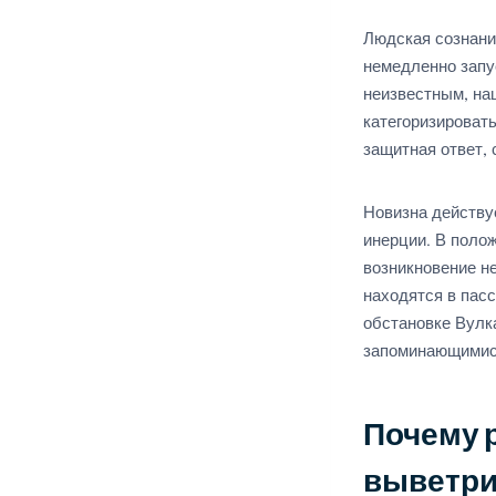
Людская сознани
немедленно запу
неизвестным, на
категоризироват
защитная ответ,
Новизна действу
инерции. В поло
возникновение н
находятся в пас
обстановке Вулк
запоминающимис
Почему 
выветри