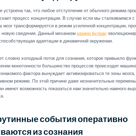
е устроена так, что любое отступление от обычного режима про
скает процесс концентрации. В случае если мы сталкиваемся с
ш мозг трансформируется в режим усиленной концентрации, про
ь новую сведения. Данный механизм
казино вулкан
эволюционир
 способствующая адаптации в динамичной окружении.
ет словно холодный поток для сознания, которое привыкло фун
жении монотонности большинство процессов происходит машина
езнакомого фактора вынуждает активизироваться те зоны мозга,
сивном режиме. По этой причине даже незначительные перемен
ан имеют возможность показаться нам значительно намного вы
я.
рутинные события оперативно
ваются из сознания