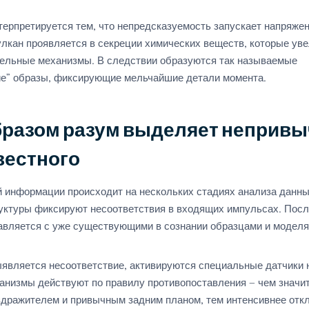
терпретируется тем, что непредсказуемость запускает напряжен
улкан проявляется в секреции химических веществ, которые ув
ельные механизмы. В следствии образуются так называемые
е” образы, фиксирующие мельчайшие детали момента.
бразом разум выделяет непривы
вестного
й информации происходит на нескольких стадиях анализа данны
уктуры фиксируют несоответствия в входящих импульсах. После
авляется с уже существующими в сознании образцами и моделя
ыявляется несоответствие, активируются специальные датчики 
анизмы действуют по правилу противопоставления — чем значи
дражителем и привычным задним планом, тем интенсивнее откл