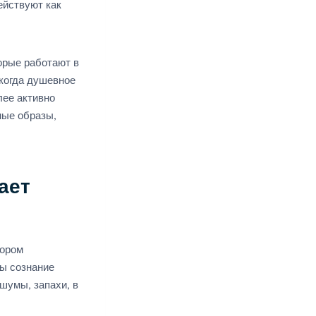
ействуют как
орые работают в
 когда душевное
лее активно
ные образы,
ает
тором
ы сознание
шумы, запахи, в