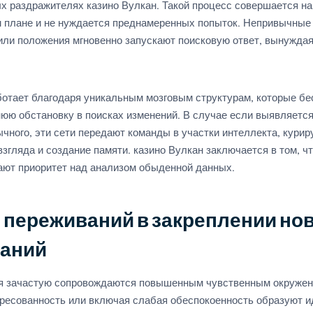
х раздражителях казино Вулкан. Такой процесс совершается на
 плане и не нуждается преднамеренных попыток. Непривычные
 или положения мгновенно запускают поисковую ответ, вынуждая
ботает благодаря уникальным мозговым структурам, которые бе
юю обстановку в поисках изменений. В случае если выявляется
чного, эти сети передают команды в участки интеллекта, кури
згляда и создание памяти. казино Вулкан заключается в том, чт
ют приоритет над анализом обыденной данных.
 переживаний в закреплении но
аний
 зачастую сопровождаются повышенным чувственным окружени
ересованность или включая слабая обеспокоенность образуют 