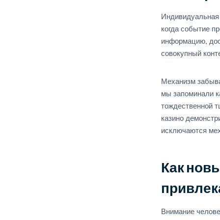
Индивидуальная 
когда событие пр
информацию, дос
совокупный конт
Механизм забыва
мы запоминали ка
тождественной т
казино демонстри
исключаются мех
Как нов
привлек
Внимание челове