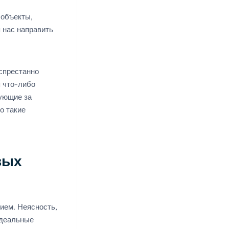
 объекты,
 нас направить
спрестанно
 что-либо
рующие за
о такие
вых
ем. Неясность,
идеальные