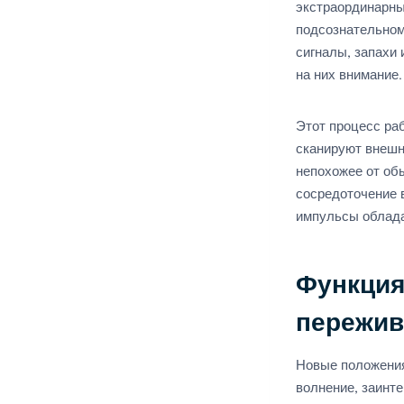
экстраординарны
подсознательном
сигналы, запахи
на них внимание.
Этот процесс ра
сканируют внешн
непохожее от обы
сосредоточение в
импульсы облада
Функция
пережив
Новые положения
волнение, заинт