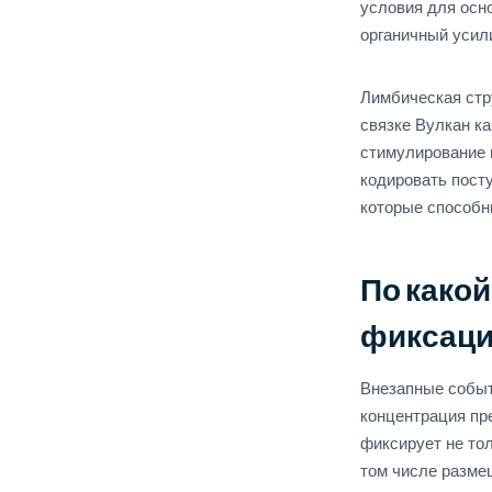
условия для осн
органичный усил
Лимбическая стр
связке Вулкан к
стимулирование 
кодировать пост
которые способн
По како
фиксаци
Внезапные событ
концентрация пр
фиксирует не тол
том числе разме