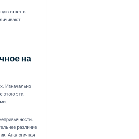
ную ответ в
еличивают
чное на
х. Изначально
 этого эта
ми.
непривычности.
тельнее различие
ик. Аналогичная