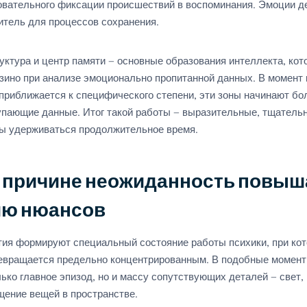
овательного фиксации происшествий в воспоминания. Эмоции д
итель для процессов сохранения.
уктура и центр памяти — основные образования интеллекта, кот
азино при анализе эмоционально пропитанной данных. В момент
приближается к специфического степени, эти зоны начинают бо
упающие данные. Итог такой работы — выразительные, тщатель
ы удерживаться продолжительное время.
й причине неожиданность повыш
ю нюансов
ия формируют специальный состояние работы психики, при ко
евращается предельно концентрированным. В подобные момент
ько главное эпизод, но и массу сопутствующих деталей — свет, 
щение вещей в пространстве.