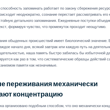
способность запоминать работает по закону сбережения ресур
оисходит неоднократно, сознание перестает рассматривать его 
тойную детального запоминания. Ежедневные поступки объеди
екст, формируя чувство, что промежуток проходит неощутимо.
ния обыденных происшествий имеет биологический значение. 
ждое начало дня, всякий завтрак или каждую путь на деятельн
щательностью, наша память быстро забилась бы избыточной д
руется как раз в том, что систематические образцы действий 
анизмом памяти как незначимые.
ые переживания механически
ают концентрацию
ка организовано подобным способом, что оно механически конц