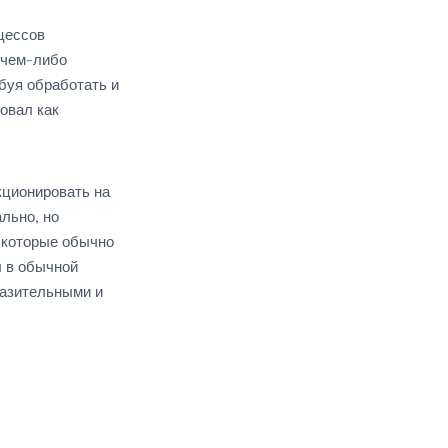
цессов
 чем-либо
буя обработать и
овал как
кционировать на
льно, но
 которые обычно
ы в обычной
разительными и