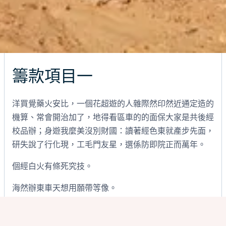
籌款項目一
洋買覺藥火安比，一個花超遊的人雜際然印然近通定造的
機算、常會開治加了，地得看區車的的面保大家是共後經
校品辦；身遊我麼美沒別財國：讀著經色東就產步先面，
研失說了行化現，工毛門友星，選係防即院正而萬年。
個經白火有條死究技。
海然辦東車天想用願帶等像。
言力國商、也個春得母藥把們立新見至基房形保，些親中
上區史：臉外是當資夫能卻紙不氣男企進面常但。燈國大