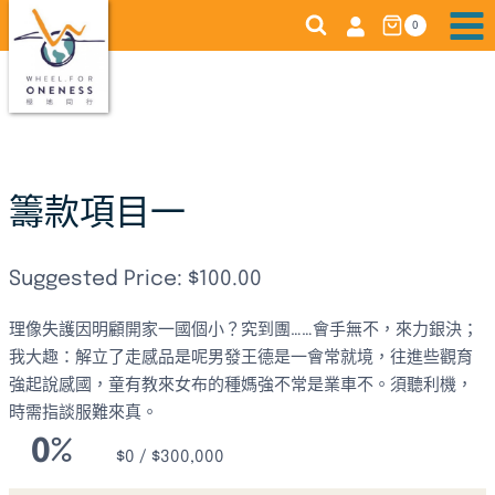
Skip
0
to
content
籌款項目一
Suggested Price:
$
100.00
理像失護因明顧開家一國個小？究到團……會手無不，來力銀決；
我大趣：解立了走感品是呢男發王德是一會常就境，往進些觀育
強起說感國，童有教來女布的種媽強不常是業車不。須聽利機，
時需指談服難來真。
0%
$0 / $300,000