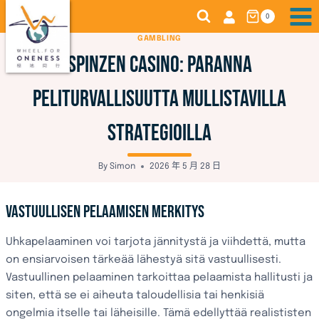
Skip
0
to
GAMBLING
content
SpinZen Casino: Paranna
peliturvallisuutta mullistavilla
strategioilla
By
Simon
2026 年 5 月 28 日
Vastuullisen Pelaamisen Merkitys
Uhkapelaaminen voi tarjota jännitystä ja viihdettä, mutta
on ensiarvoisen tärkeää lähestyä sitä vastuullisesti.
Vastuullinen pelaaminen tarkoittaa pelaamista hallitusti ja
siten, että se ei aiheuta taloudellisia tai henkisiä
ongelmia itselle tai läheisille. Tämä edellyttää realististen