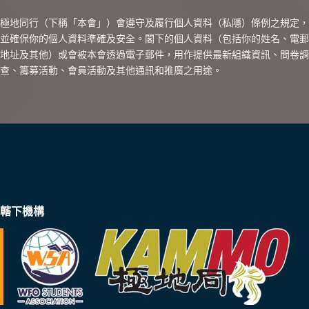
極地同行（下稱「本會」）會遵守及履行個人資料（私隱）條例之規定，
並確保你的個人資料準確及安全。閣下的個人資料（包括你的姓名、電郵
地址及其他）或會被本會透過電子郵件，用作提供最新組織資訊、問卷調
查、籌募活動、會員活動及其他通訊和推廣之用途。
轄下機構