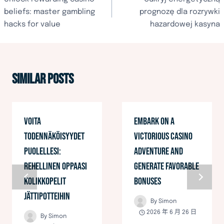
章
beliefs: master gambling
prognozę dla rozrywki
hacks for value
hazardowej kasyna
導
覽
Similar Posts
Voita
Embark on a
todennäköisyydet
victorious casino
puolellesi:
adventure and
rehellinen oppaasi
generate favorable
Kolikkopelit
bonuses
jättipotteihin
By
Simon
2026 年 6 月 26 日
By
Simon