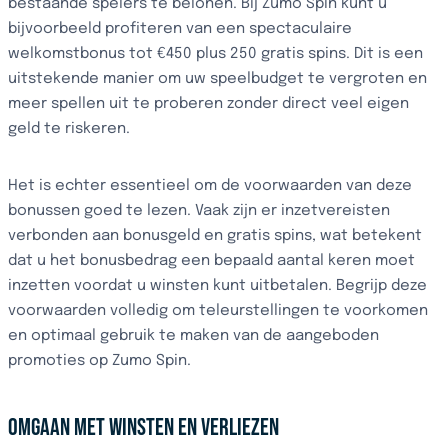
bestaande spelers te belonen. Bij Zumo Spin kunt u
bijvoorbeeld profiteren van een spectaculaire
welkomstbonus tot €450 plus 250 gratis spins. Dit is een
uitstekende manier om uw speelbudget te vergroten en
meer spellen uit te proberen zonder direct veel eigen
geld te riskeren.
Het is echter essentieel om de voorwaarden van deze
bonussen goed te lezen. Vaak zijn er inzetvereisten
verbonden aan bonusgeld en gratis spins, wat betekent
dat u het bonusbedrag een bepaald aantal keren moet
inzetten voordat u winsten kunt uitbetalen. Begrijp deze
voorwaarden volledig om teleurstellingen te voorkomen
en optimaal gebruik te maken van de aangeboden
promoties op Zumo Spin.
Omgaan met Winsten en Verliezen