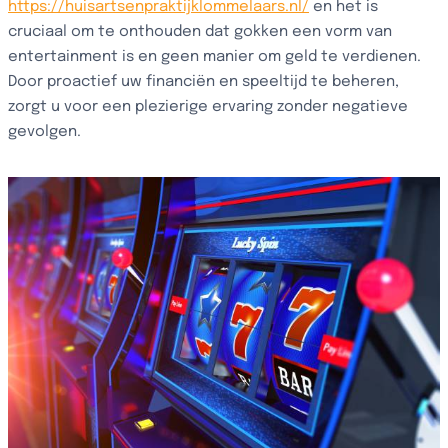
https://huisartsenpraktijklommelaars.nl/
en het is
cruciaal om te onthouden dat gokken een vorm van
entertainment is en geen manier om geld te verdienen.
Door proactief uw financiën en speeltijd te beheren,
zorgt u voor een plezierige ervaring zonder negatieve
gevolgen.