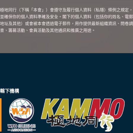
極地同行（下稱「本會」）會遵守及履行個人資料（私隱）條例之規定，
並確保你的個人資料準確及安全。閣下的個人資料（包括你的姓名、電郵
地址及其他）或會被本會透過電子郵件，用作提供最新組織資訊、問卷調
查、籌募活動、會員活動及其他通訊和推廣之用途。
轄下機構