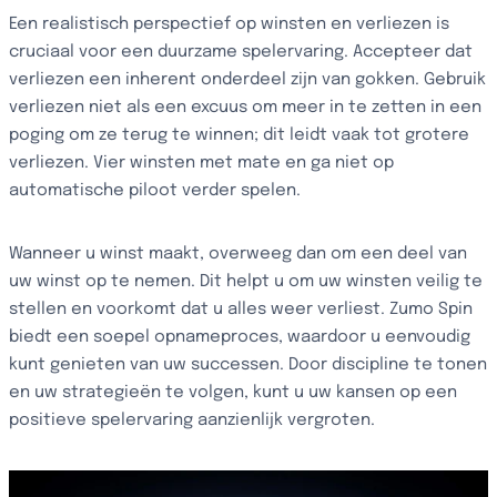
Een realistisch perspectief op winsten en verliezen is
cruciaal voor een duurzame spelervaring. Accepteer dat
verliezen een inherent onderdeel zijn van gokken. Gebruik
verliezen niet als een excuus om meer in te zetten in een
poging om ze terug te winnen; dit leidt vaak tot grotere
verliezen. Vier winsten met mate en ga niet op
automatische piloot verder spelen.
Wanneer u winst maakt, overweeg dan om een deel van
uw winst op te nemen. Dit helpt u om uw winsten veilig te
stellen en voorkomt dat u alles weer verliest. Zumo Spin
biedt een soepel opnameproces, waardoor u eenvoudig
kunt genieten van uw successen. Door discipline te tonen
en uw strategieën te volgen, kunt u uw kansen op een
positieve spelervaring aanzienlijk vergroten.