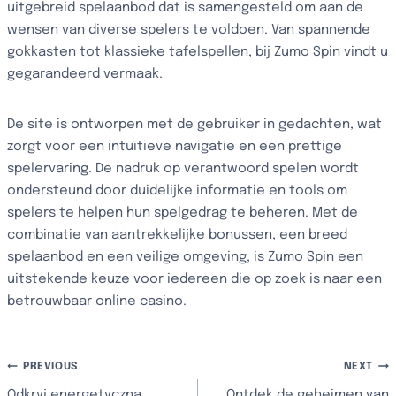
uitgebreid spelaanbod dat is samengesteld om aan de
wensen van diverse spelers te voldoen. Van spannende
gokkasten tot klassieke tafelspellen, bij Zumo Spin vindt u
gegarandeerd vermaak.
De site is ontworpen met de gebruiker in gedachten, wat
zorgt voor een intuïtieve navigatie en een prettige
spelervaring. De nadruk op verantwoord spelen wordt
ondersteund door duidelijke informatie en tools om
spelers te helpen hun spelgedrag te beheren. Met de
combinatie van aantrekkelijke bonussen, een breed
spelaanbod en een veilige omgeving, is Zumo Spin een
uitstekende keuze voor iedereen die op zoek is naar een
betrouwbaar online casino.
文
PREVIOUS
NEXT
Odkryj energetyczną
Ontdek de geheimen van