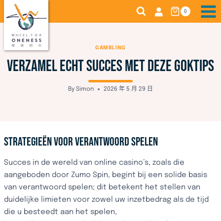
Skip
0
to
content
GAMBLING
Verzamel echt succes met deze goktips
By
Simon
2026 年 5 月 29 日
Strategieën voor Verantwoord Spelen
Succes in de wereld van online casino’s, zoals die
aangeboden door Zumo Spin, begint bij een solide basis
van verantwoord spelen; dit betekent het stellen van
duidelijke limieten voor zowel uw inzetbedrag als de tijd
die u besteedt aan het spelen,