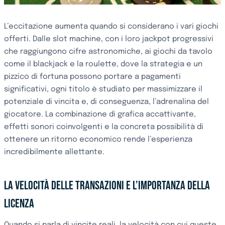
L’eccitazione aumenta quando si considerano i vari giochi
offerti. Dalle slot machine, con i loro jackpot progressivi
che raggiungono cifre astronomiche, ai giochi da tavolo
come il blackjack e la roulette, dove la strategia e un
pizzico di fortuna possono portare a pagamenti
significativi, ogni titolo è studiato per massimizzare il
potenziale di vincita e, di conseguenza, l’adrenalina del
giocatore. La combinazione di grafica accattivante,
effetti sonori coinvolgenti e la concreta possibilità di
ottenere un ritorno economico rende l’esperienza
incredibilmente allettante.
La Velocità delle Transazioni e l’Importanza della
Licenza