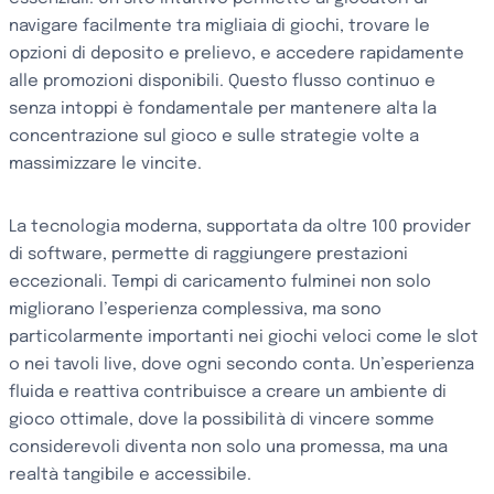
navigare facilmente tra migliaia di giochi, trovare le
opzioni di deposito e prelievo, e accedere rapidamente
alle promozioni disponibili. Questo flusso continuo e
senza intoppi è fondamentale per mantenere alta la
concentrazione sul gioco e sulle strategie volte a
massimizzare le vincite.
La tecnologia moderna, supportata da oltre 100 provider
di software, permette di raggiungere prestazioni
eccezionali. Tempi di caricamento fulminei non solo
migliorano l’esperienza complessiva, ma sono
particolarmente importanti nei giochi veloci come le slot
o nei tavoli live, dove ogni secondo conta. Un’esperienza
fluida e reattiva contribuisce a creare un ambiente di
gioco ottimale, dove la possibilità di vincere somme
considerevoli diventa non solo una promessa, ma una
realtà tangibile e accessibile.