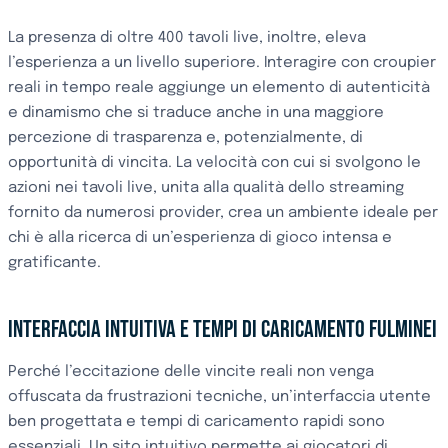
La presenza di oltre 400 tavoli live, inoltre, eleva
l’esperienza a un livello superiore. Interagire con croupier
reali in tempo reale aggiunge un elemento di autenticità
e dinamismo che si traduce anche in una maggiore
percezione di trasparenza e, potenzialmente, di
opportunità di vincita. La velocità con cui si svolgono le
azioni nei tavoli live, unita alla qualità dello streaming
fornito da numerosi provider, crea un ambiente ideale per
chi è alla ricerca di un’esperienza di gioco intensa e
gratificante.
Interfaccia Intuitiva e Tempi di Caricamento Fulminei
Perché l’eccitazione delle vincite reali non venga
offuscata da frustrazioni tecniche, un’interfaccia utente
ben progettata e tempi di caricamento rapidi sono
essenziali. Un sito intuitivo permette ai giocatori di