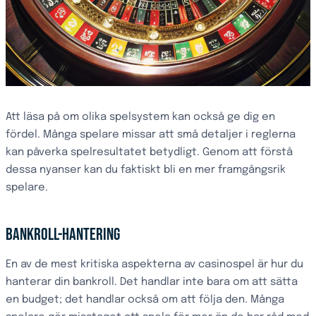
Att läsa på om olika spelsystem kan också ge dig en
fördel. Många spelare missar att små detaljer i reglerna
kan påverka spelresultatet betydligt. Genom att förstå
dessa nyanser kan du faktiskt bli en mer framgångsrik
spelare.
Bankroll-hantering
En av de mest kritiska aspekterna av casinospel är hur du
hanterar din bankroll. Det handlar inte bara om att sätta
en budget; det handlar också om att följa den. Många