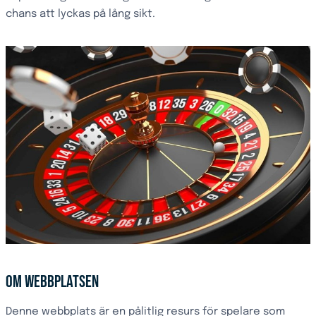
chans att lyckas på lång sikt.
Om webbplatsen
Denne webbplats är en pålitlig resurs för spelare som