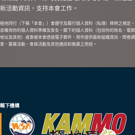
新活動資訊，支持本會工作。
極地同行（下稱「本會」）會遵守及履行個人資料（私隱）條例之規定，
並確保你的個人資料準確及安全。閣下的個人資料（包括你的姓名、電郵
地址及其他）或會被本會透過電子郵件，用作提供最新組織資訊、問卷調
查、籌募活動、會員活動及其他通訊和推廣之用途。
轄下機構