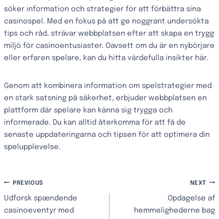
söker information och strategier för att förbättra sina
casinospel. Med en fokus på att ge noggrant undersökta
tips och råd, strävar webbplatsen efter att skapa en trygg
miljö för casinoentusiaster. Oavsett om du är en nybörjare
eller erfaren spelare, kan du hitta värdefulla insikter här.
Genom att kombinera information om spelstrategier med
en stark satsning på säkerhet, erbjuder webbplatsen en
plattform där spelare kan känna sig trygga och
informerade. Du kan alltid återkomma för att få de
senaste uppdateringarna och tipsen för att optimera din
spelupplevelse.
文
PREVIOUS
NEXT
Udforsk spændende
Opdagelse af
章
casinoeventyr med
hemmelighederne bag