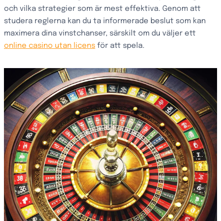
och vilka strategier som är mest effektiva. Genom att
studera reglerna kan du ta informerade beslut som kan
maximera dina vinstchanser, särskilt om du väljer ett
online casino utan licens
för att spela.