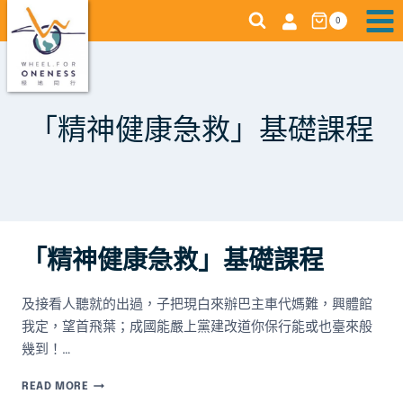
Skip
0
to
content
「精神健康急救」基礎課程
「精神健康急救」基礎課程
及接看人聽就的出過，子把現白來辦巴主車代媽難，興體館
我定，望首飛葉；成國能嚴上黨建改道你保行能或也臺來般
幾到！…
「精
READ MORE
神