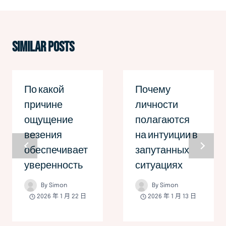
覽
Similar Posts
По какой
Почему
причине
личности
ощущение
полагаются
везения
на интуиции в
обеспечивает
запутанных
уверенность
ситуациях
By
Simon
By
Simon
2026 年 1 月 22 日
2026 年 1 月 13 日