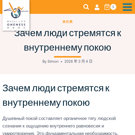
Skip
0
to
content
未分类
Зачем люди стремятся к
внутреннему покою
By
Simon
2026 年 3 月 4 日
Зачем люди стремятся к
внутреннему покою
Душевный покой составляет органичное тягу людской
сознания к ощущению внутреннего равновесия и
умиротворения. Это фундаментальная необходимость,