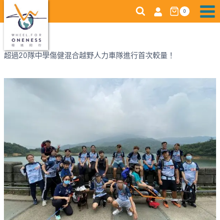
Skip
0
to
content
超過20隊中學傷健混合越野人力車隊進行首次較量！