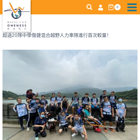
跳
0
转
到
内
容
超過20隊中學傷健混合越野人力車隊進行首次較量！