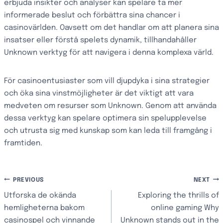
erbjuda insikter och analyser kan spelare ta mer
informerade beslut och förbättra sina chancer i
casinovärlden. Oavsett om det handlar om att planera sina
insatser eller förstå spelets dynamik, tillhandahåller
Unknown verktyg för att navigera i denna komplexa värld.
För casinoentusiaster som vill djupdyka i sina strategier
och öka sina vinstmöjligheter är det viktigt att vara
medveten om resurser som Unknown. Genom att använda
dessa verktyg kan spelare optimera sin spelupplevelse
och utrusta sig med kunskap som kan leda till framgång i
framtiden.
文
PREVIOUS
NEXT
Utforska de okända
Exploring the thrills of
章
hemligheterna bakom
online gaming Why
casinospel och vinnande
Unknown stands out in the