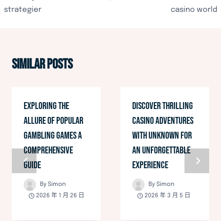
導
strategier
casino world
覽
Similar Posts
Exploring the
Discover thrilling
allure of popular
casino adventures
gambling games A
with Unknown for
comprehensive
an unforgettable
guide
experience
By
Simon
By
Simon
2026 年 1 月 26 日
2026 年 3 月 5 日