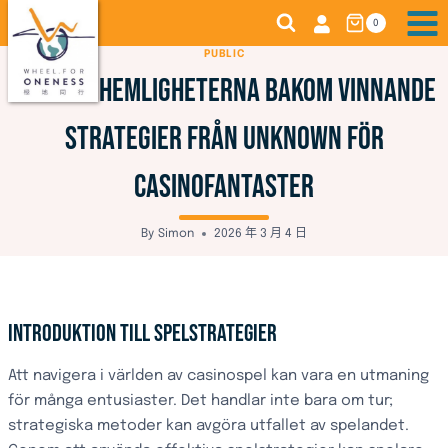
Skip
0
to
PUBLIC
content
Avslöja hemligheterna bakom vinnande
strategier från Unknown för
casinofantaster
By
Simon
2026 年 3 月 4 日
Introduktion till spelstrategier
Att navigera i världen av casinospel kan vara en utmaning
för många entusiaster. Det handlar inte bara om tur;
strategiska metoder kan avgöra utfallet av spelandet.