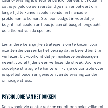
casino-ervaring is effectief bankrollbeheer. Dit houdt in
dat je je geld op een verstandige manier beheert om
lange tijd te kunnen spelen zonder in financiële
problemen te komen. Stel een budget in voordat je
begint met spelen en houd je aan dit budget, ongeacht
de uitkomst van de spellen.
Een andere belangrijke strategie is om te kiezen voor
inzetten die passen bij het bedrag dat je bereid bent te
verliezen. Dit voorkomt dat je impulsieve beslissingen
neemt, vooral tijdens een verliezende streak. Door een
duidelijke strategie te hanteren, kun je de controle over
je spel behouden en genieten van de ervaring zonder
onnodige stress.
Psychologie van het gokken
De psychologie achter gokken speelt een belangrijke rol