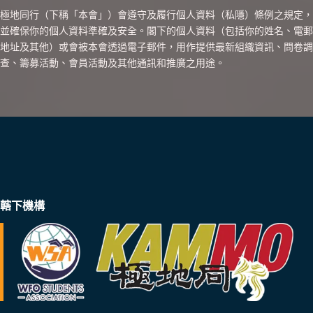
極地同行（下稱「本會」）會遵守及履行個人資料（私隱）條例之規定，
並確保你的個人資料準確及安全。閣下的個人資料（包括你的姓名、電郵
地址及其他）或會被本會透過電子郵件，用作提供最新組織資訊、問卷調
查、籌募活動、會員活動及其他通訊和推廣之用途。
轄下機構